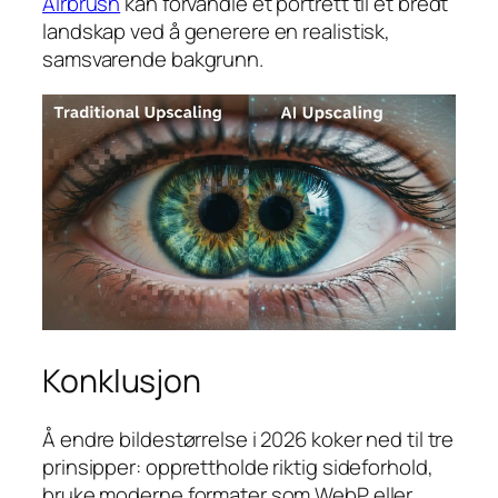
Airbrush
kan forvandle et portrett til et bredt
landskap ved å generere en realistisk,
samsvarende bakgrunn.
Konklusjon
Å endre bildestørrelse i 2026 koker ned til tre
prinsipper: opprettholde riktig sideforhold,
bruke moderne formater som WebP eller