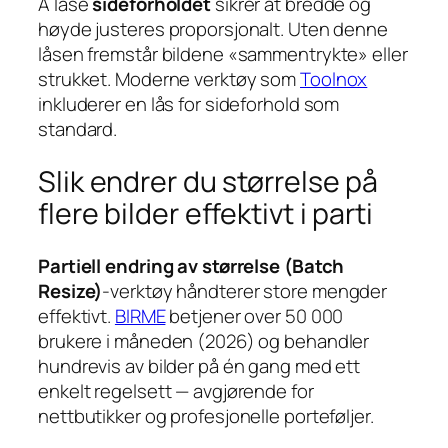
Å låse
sideforholdet
sikrer at bredde og
høyde justeres proporsjonalt. Uten denne
låsen fremstår bildene «sammentrykte» eller
strukket. Moderne verktøy som
Toolnox
inkluderer en lås for sideforhold som
standard.
Slik endrer du størrelse på
flere bilder effektivt i parti
Partiell endring av størrelse (Batch
Resize)
-verktøy håndterer store mengder
effektivt.
BIRME
betjener over 50 000
brukere i måneden (2026) og behandler
hundrevis av bilder på én gang med ett
enkelt regelsett — avgjørende for
nettbutikker og profesjonelle porteføljer.