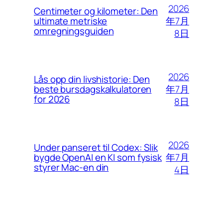
2026
Centimeter og kilometer: Den
年7月
ultimate metriske
omregningsguiden
8日
2026
Lås opp din livshistorie: Den
年7月
beste bursdagskalkulatoren
for 2026
8日
2026
Under panseret til Codex: Slik
年7月
bygde OpenAI en KI som fysisk
styrer Mac-en din
4日