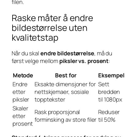
filen.
Raske måter å endre
bildestørrelse uten
kvalitetstap
Når du skal
endre bildestørrelse
, må du
først velge mellom
piksler vs. prosent
:
Metode
Best for
Eksempel
Endre
Eksakte dimensjoner for
Sett
etter
nettskjemaer, sosiale
bredden
piksler
topptekster
til 1080px
Skaler
Rask proporsjonal
Reduser
etter
forminsking av store filer
til 50%
prosent