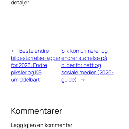
detaljer.
←
Beste endre
Slik komprimerer og
bildestørrelse-apper
endrer størrelse på
for 2026: Endre
bilder for nett og
piksler og KB
sosiale medier (2026-
umiddelbart
guide)
→
Kommentarer
Legg igjen en kommentar