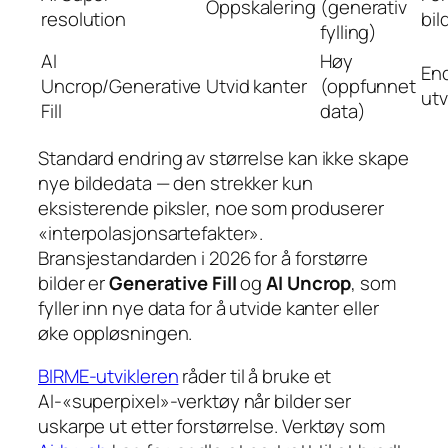
Oppskalering
(generativ
resolution
bil
fylling)
AI
Høy
End
Uncrop/Generative
Utvid kanter
(oppfunnet
utv
Fill
data)
Standard endring av størrelse kan ikke skape
nye bildedata — den strekker kun
eksisterende piksler, noe som produserer
«interpolasjonsartefakter».
Bransjestandarden i 2026 for å forstørre
bilder er
Generative Fill
og
AI Uncrop
, som
fyller inn nye data for å utvide kanter eller
øke oppløsningen.
BIRME-utvikleren
råder til å bruke et
AI-«superpixel»-verktøy når bilder ser
uskarpe ut etter forstørrelse. Verktøy som