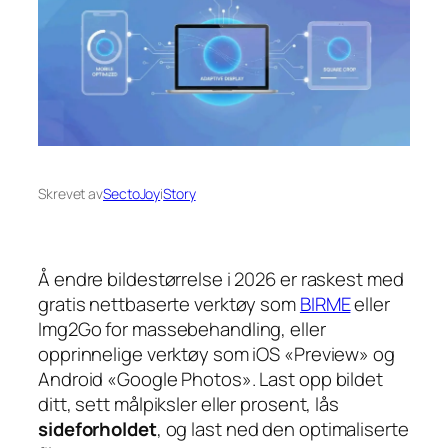
Skrevet av
SectoJoy
i
Story
Å endre bildestørrelse i 2026 er raskest med
gratis nettbaserte verktøy som
BIRME
eller
Img2Go for massebehandling, eller
opprinnelige verktøy som iOS «Preview» og
Android «Google Photos». Last opp bildet
ditt, sett målpiksler eller prosent, lås
sideforholdet
, og last ned den optimaliserte