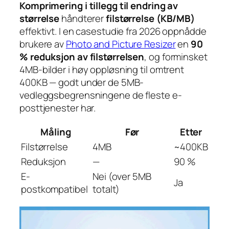
Komprimering i tillegg til endring av
størrelse
håndterer
filstørrelse (KB/MB)
effektivt. I en casestudie fra 2026 oppnådde
brukere av
Photo and Picture Resizer
en
90
% reduksjon av filstørrelsen
, og forminsket
4MB-bilder i høy oppløsning til omtrent
400KB — godt under de 5MB-
vedleggsbegrensningene de fleste e-
posttjenester har.
Måling
Før
Etter
Filstørrelse
4MB
~400KB
Reduksjon
—
90 %
E-
Nei (over 5MB
Ja
postkompatibel
totalt)