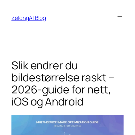
Hopp
til
ZelongAI Blog
innhold
Slik endrer du
bildestørrelse raskt –
2026-guide for nett,
iOS og Android