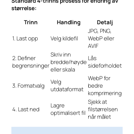
Standard 4-trinns prosess for endring av
størrelse:
Trinn
Handling
Detalj
JPG, PNG,
1. Last opp
Velg kildefil
WebP eller
AVIF
Skriv inn
2. Definer
Lås
bredde/høyde
begrensninger
sideforholdet
eller skala
WebP for
Velg
3. Formatvalg
bedre
utdataformat
komprimering
Sjekk at
Lagre
4. Last ned
filstørrelsen
optimalisert fil
når målet