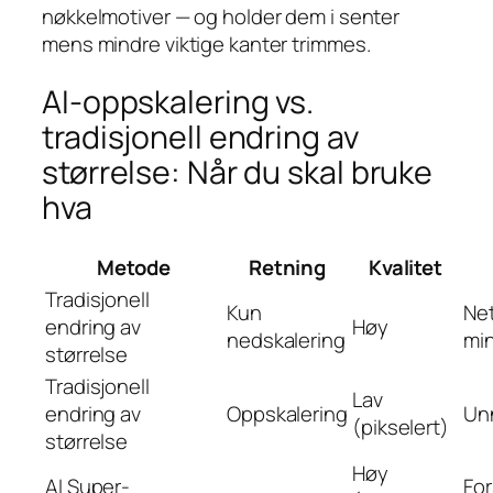
nøkkelmotiver — og holder dem i senter
mens mindre viktige kanter trimmes.
AI-oppskalering vs.
tradisjonell endring av
størrelse: Når du skal bruke
hva
Metode
Retning
Kvalitet
Tradisjonell
Kun
Net
endring av
Høy
nedskalering
min
størrelse
Tradisjonell
Lav
endring av
Oppskalering
Un
(pikselert)
størrelse
Høy
AI Super-
For