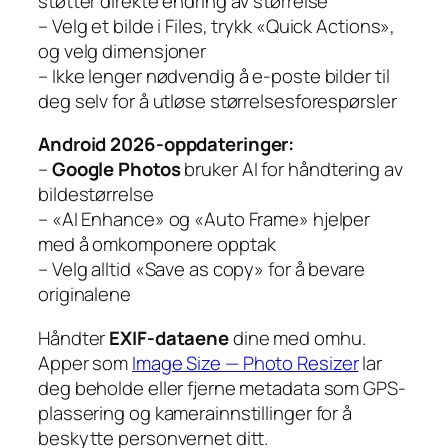
støtter direkte endring av størrelse
– Velg et bilde i Files, trykk «Quick Actions»,
og velg dimensjoner
– Ikke lenger nødvendig å e-poste bilder til
deg selv for å utløse størrelsesforespørsler
Android 2026-oppdateringer:
–
Google Photos
bruker AI for håndtering av
bildestørrelse
– «AI Enhance» og «Auto Frame» hjelper
med å omkomponere opptak
– Velg alltid «Save as copy» for å bevare
originalene
Håndter
EXIF-dataene
dine med omhu.
Apper som
Image Size — Photo Resizer
lar
deg beholde eller fjerne metadata som GPS-
plassering og kamerainnstillinger for å
beskytte personvernet ditt.