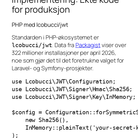
for produksjon
PHP med lcobucci/jwt
Standarden i PHP-økosystemet er
. Data fra
Packagist
viser over
lcobucci/jwt
322 millioner installasjoner per april 2026,
noe som gjør det til det foretrukne valget for
Laravel- og Symfony-prosjekter.
use Lcobucci\JWT\Configuration;

use Lcobucci\JWT\Signer\Hmac\Sha256;

use Lcobucci\JWT\Signer\Key\InMemory;

$config = Configuration::forSymmetricS
    new Sha256(),

    InMemory::plainText('your-secret-k
);
