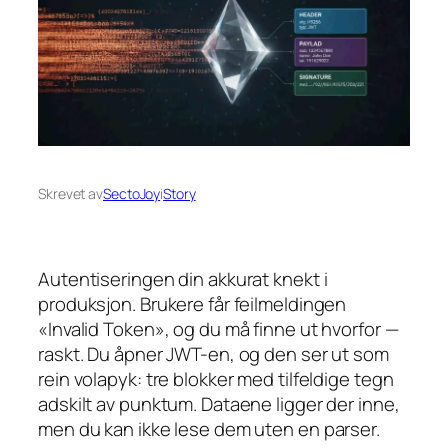
Skrevet av
SectoJoy
i
Story
Autentiseringen din akkurat knekt i
produksjon. Brukere får feilmeldingen
«Invalid Token», og du må finne ut hvorfor —
raskt. Du åpner JWT-en, og den ser ut som
rein volapyk: tre blokker med tilfeldige tegn
adskilt av punktum. Dataene ligger der inne,
men du kan ikke lese dem uten en parser.