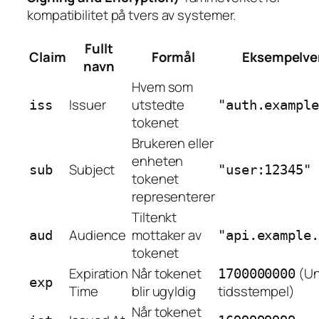
kompatibilitet på tvers av systemer.
Fullt
Claim
Formål
Eksempelve
navn
Hvem som
Issuer
utstedte
iss
"auth.example
tokenet
Brukeren eller
enheten
Subject
sub
"user:12345"
tokenet
representerer
Tiltenkt
Audience
mottaker av
aud
"api.example.
tokenet
Expiration
Når tokenet
(Un
1700000000
exp
Time
blir ugyldig
tidsstempel)
Når tokenet