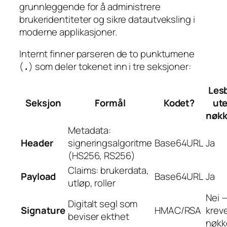
grunnleggende for å administrere
brukeridentiteter og sikre datautveksling i
moderne applikasjoner.
Internt finner parseren de to punktumene
(
) som deler tokenet inn i tre seksjoner:
.
Les
Seksjon
Formål
Kodet?
ut
nøkk
Metadata:
Header
signeringsalgoritme
Base64URL
Ja
(HS256, RS256)
Claims: brukerdata,
Payload
Base64URL
Ja
utløp, roller
Nei 
Digitalt segl som
Signature
HMAC/RSA
krev
beviser ekthet
nøkk