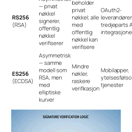
beholder
— privat
privat
OAuth2-
nøkkel
RS256
nøkkel; alle
leverandører
signerer,
(RSA)
med
tredjeparts 
offentlig
offentlig
integrasjone
nøkkel
nøkkel kan
verifiserer
verifisere
Asymmetrisk
— samme
Mindre
modell som
Mobilapper,
ES256
nøkler,
RSA, men
ytelsesføl
(ECDSA)
raskere
med
tjenester
verifikasjon
elliptiske
kurver