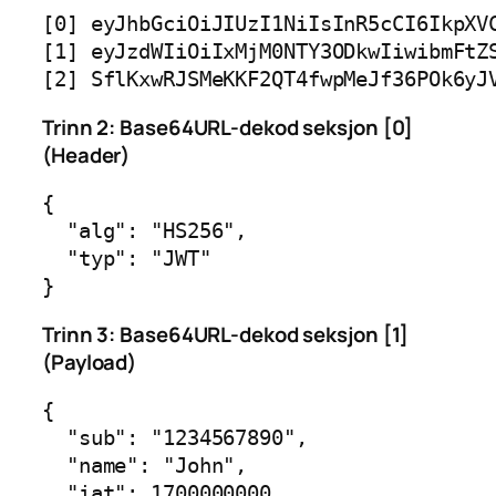
[0] eyJhbGciOiJIUzI1NiIsInR5cCI6IkpXVC
[1] eyJzdWIiOiIxMjM0NTY3ODkwIiwibmFtZS
Trinn 2: Base64URL-dekod seksjon [0]
(Header)
{

  "alg": "HS256",

  "typ": "JWT"

Trinn 3: Base64URL-dekod seksjon [1]
(Payload)
{

  "sub": "1234567890",

  "name": "John",

  "iat": 1700000000
