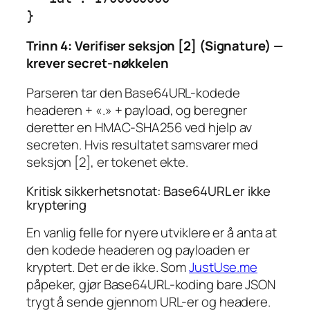
Trinn 4: Verifiser seksjon [2] (Signature) —
krever secret-nøkkelen
Parseren tar den Base64URL-kodede
headeren + «.» + payload, og beregner
deretter en HMAC-SHA256 ved hjelp av
secreten. Hvis resultatet samsvarer med
seksjon [2], er tokenet ekte.
Kritisk sikkerhetsnotat: Base64URL er ikke
kryptering
En vanlig felle for nyere utviklere er å anta at
den kodede headeren og payloaden er
kryptert. Det er de ikke. Som
JustUse.me
påpeker, gjør Base64URL-koding bare JSON
trygt å sende gjennom URL-er og headere.