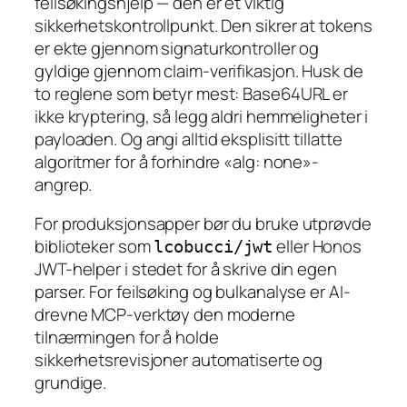
feilsøkingshjelp — den er et viktig
sikkerhetskontrollpunkt. Den sikrer at tokens
er ekte gjennom signaturkontroller og
gyldige gjennom claim-verifikasjon. Husk de
to reglene som betyr mest: Base64URL er
ikke kryptering, så legg aldri hemmeligheter i
payloaden. Og angi alltid eksplisitt tillatte
algoritmer for å forhindre «alg: none»-
angrep.
For produksjonsapper bør du bruke utprøvde
biblioteker som
eller Honos
lcobucci/jwt
JWT-helper i stedet for å skrive din egen
parser. For feilsøking og bulkanalyse er AI-
drevne MCP-verktøy den moderne
tilnærmingen for å holde
sikkerhetsrevisjoner automatiserte og
grundige.