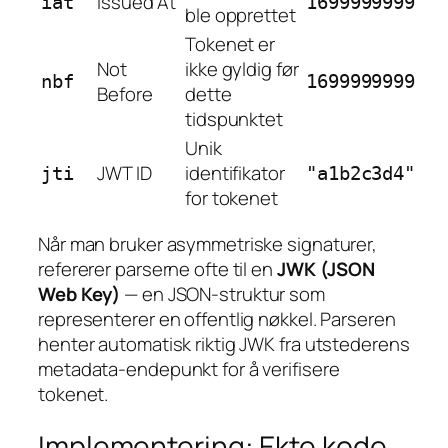
Issued At
iat
1699999999
ble opprettet
Tokenet er
Not
ikke gyldig før
nbf
1699999999
Before
dette
tidspunktet
Unik
JWT ID
identifikator
jti
"a1b2c3d4"
for tokenet
Når man bruker asymmetriske signaturer,
refererer parserne ofte til en
JWK (JSON
Web Key)
— en JSON-struktur som
representerer en offentlig nøkkel. Parseren
henter automatisk riktig JWK fra utstederens
metadata-endepunkt for å verifisere
tokenet.
Implementering: Ekte kode