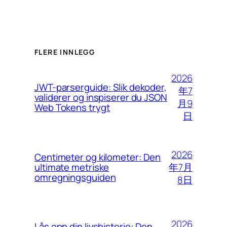
FLERE INNLEGG
2026
JWT-parserguide: Slik dekoder,
年7
validerer og inspiserer du JSON
月9
Web Tokens trygt
日
2026
Centimeter og kilometer: Den
年7月
ultimate metriske
omregningsguiden
8日
2026
Lås opp din livshistorie: Den