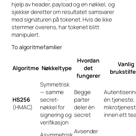
hjelp av header, payload og en nøkkel, og
sjekker deretter om resultatet samsvarer
med signaturen på tokenet. Hvis de ikke
stemmer overens, har tokenet blitt
manipulert.
To algoritmefamilier
Hvordan
Vanlig
Algoritme
Nøkkeltype
det
brukstilfe
fungerer
Symmetrisk
— samme
Begge
Autentiserin
HS256
secret-
parter
én tjeneste,
(HMAC)
nøkkel for
deler én
mikrotjenest
signering og
secret
innen ett te
verifikasjon
Avsender
Asymmetrisk