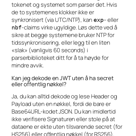
tokenet og systemet som parser det. Hvis
de to systemenes klokker ikke er
synkronisert (via UTC/NTP), kan
– eller
exp
-claims virke ugyldige. Løs dette ved å
nbf
sikre at begge systemene bruker NTP for
tidssynkronisering, eller legg til en liten
«slak» (vanligvis 60 seconds) i
parserbiblioteket ditt for å ta høyde for
mindre avvik.
Kan jeg dekode en JWT uten å ha secret
eller offentlig nøkkel?
Ja, du kan alltid dekode og lese Header og
Payload uten en nøkkel, fordi de bare er
Base64URL-kodet JSON. Du kan imidlertid
ikke verifisere Signaturen eller stole på at
dataene er ekte uten tilsvarende secret (for
HS256) eller offentlig nøkkel (for RS256).