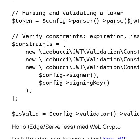
// Parsing and validating a token

$token = $config->parser()->parse($jwt
// Verify constraints: expiration, iss
$constraints = [

    new \Lcobucci\JWT\Validation\Const
    new \Lcobucci\JWT\Validation\Const
    new \Lcobucci\JWT\Validation\Const
        $config->signer(),

        $config->signingKey()

    ),

];

Hono (Edge/Serverless) med Web Crypto