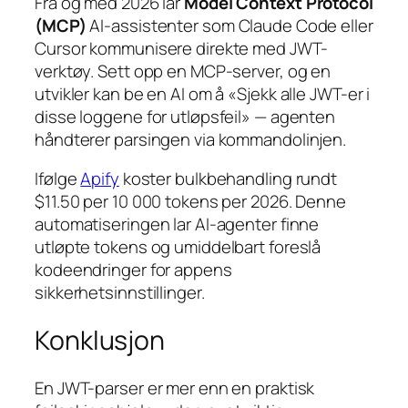
Fra og med 2026 lar
Model Context Protocol
(MCP)
AI-assistenter som Claude Code eller
Cursor kommunisere direkte med JWT-
verktøy. Sett opp en MCP-server, og en
utvikler kan be en AI om å «Sjekk alle JWT-er i
disse loggene for utløpsfeil» — agenten
håndterer parsingen via kommandolinjen.
Ifølge
Apify
koster bulkbehandling rundt
$11.50 per 10 000 tokens per 2026. Denne
automatiseringen lar AI-agenter finne
utløpte tokens og umiddelbart foreslå
kodeendringer for appens
sikkerhetsinnstillinger.
Konklusjon
En JWT-parser er mer enn en praktisk