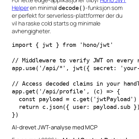
For lette edge-applikasjoner tilbyr
Hono JWT
Helper
en minimal
-funksjon som
decode()
er perfekt for serverless-plattformer der du
vil ha raske cold starts og minimale
avhengigheter.
import { jwt } from 'hono/jwt'

// Middleware to verify JWT on every r
app.use('/api/*', jwt({ secret: 'your-
// Access decoded claims in your handl
app.get('/api/profile', (c) => {

  const payload = c.get('jwtPayload')

  return c.json({ user: payload.sub })
AI-drevet JWT-analyse med MCP