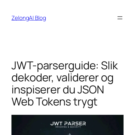
Hopp
til
ZelongAI Blog
innhold
JWT-parserguide: Slik
dekoder, validerer og
inspiserer du JSON
Web Tokens trygt