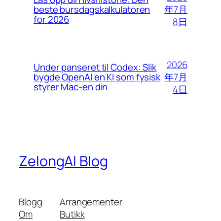
年7月
beste bursdagskalkulatoren
for 2026
8日
2026
Under panseret til Codex: Slik
年7月
bygde OpenAI en KI som fysisk
styrer Mac-en din
4日
ZelongAI Blog
Blogg
Arrangementer
Om
Butikk