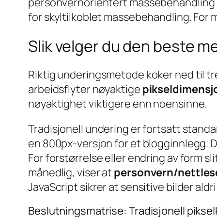
personvernorientert massebehandling i
for skyltilkoblet massebehandling. For 
Slik velger du den beste m
Riktig underingsmetode koker ned til tre
arbeidsflyter nøyaktige
pikseldimensj
nøyaktighet viktigere enn noensinne.
Tradisjonell undering er fortsatt stand
en 800px-versjon for et blogginnlegg. 
For forstørrelse eller endring av form sl
månedlig, viser at
personvern/nettles
JavaScript sikrer at sensitive bilder aldr
Beslutningsmatrise: Tradisjonell pikselk