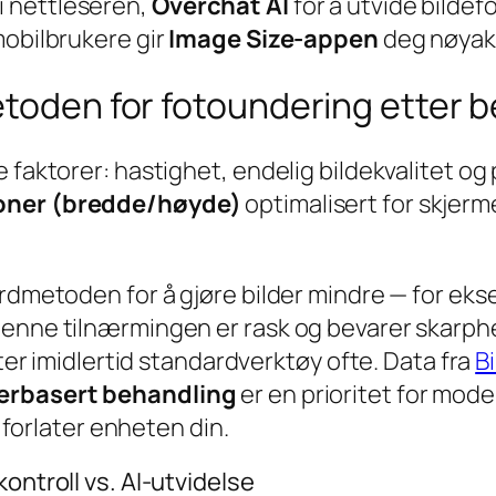
 nettleseren,
Overchat AI
for å utvide bilde
mobilbrukere gir
Image Size-appen
deg nøyakt
etoden for fotoundering etter 
 faktorer: hastighet, endelig bildekvalitet og
oner (bredde/høyde)
optimalisert for skjerm
ardmetoden for å gjøre bilder mindre — for eks
Denne tilnærmingen er rask og bevarer skarph
iter imidlertid standardverktøy ofte. Data fra
B
erbasert behandling
er en prioritet for mod
i forlater enheten din.
ontroll vs. AI-utvidelse