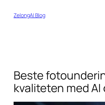
Hopp
til
ZelongAI Blog
innhold
Beste fotounderin
kvaliteten med A