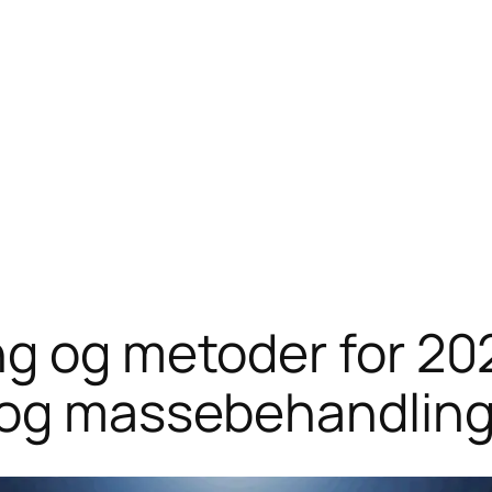
g og metoder for 20
I og massebehandlin