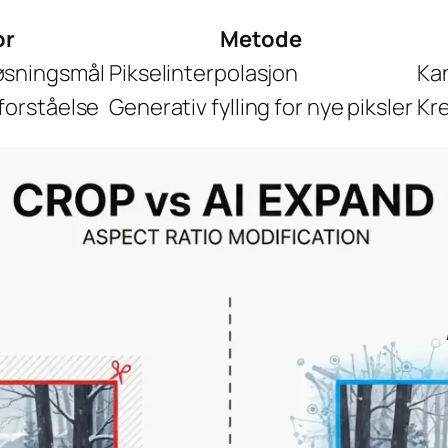
or
Metode
øsningsmål
Pikselinterpolasjon
Kan
eforståelse
Generativ fylling for nye piksler
Kr