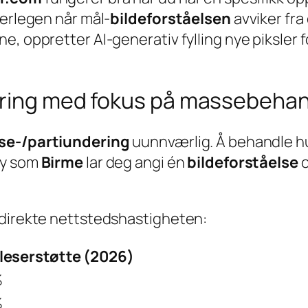
verlegen når mål-
bildeforståelsen
avviker fra
e, oppretter AI-generativ fylling nye piksler
ering med fokus på massebehan
e-/partiundering
uunnværlig. Å behandle hu
øy som
Birme
lar deg angi én
bildeforståelse
o
 direkte nettstedshastigheten:
leserstøtte (2026)
%
%