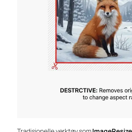
Tradisjonelle verktøy som
ImageResize