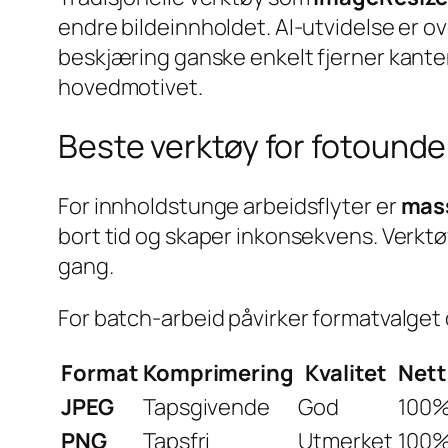
endre bildeinnholdet. AI-utvidelse er o
beskjæring ganske enkelt fjerner kanten
hovedmotivet.
Beste verktøy for fotound
For innholdstunge arbeidsflyter er
mass
bort tid og skaper inkonsekvens. Verkt
gang.
For batch-arbeid påvirker formatvalget
Format
Komprimering
Kvalitet
Nett
JPEG
Tapsgivende
God
100
PNG
Tapsfri
Utmerket
100