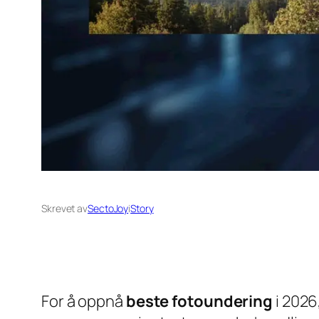
Skrevet av
SectoJoy
i
Story
For å oppnå
beste fotoundering
i 2026