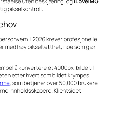
forståelse uten beskjæring, og
iLoveIMG
ig pikselkontroll.
behov
 personvern. I 2026 krever profesjonelle
er med høy pikseltetthet, noe som gjør
empel å konvertere et 4000px-bilde til
eten etter hvert som bildet krympes.
irme
, som betjener over 50,000 brukere
erne innholdsskapere. Klientsidet