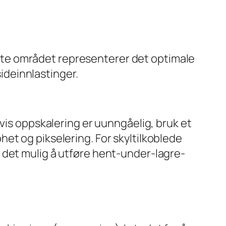
tte området representerer det optimale
sideinnlastinger.
vis oppskalering er uunngåelig, bruk et
et og pikselering. For skyltilkoblede
 det mulig å utføre hent-under-lagre-