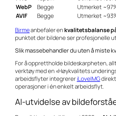
WebP
Begge
Utmerket
~97
AVIF
Begge
Utmerket
~93
Birme
anbefaler en
kvalitetsbalanse 
punktet der bildene ser profesjonelle ut,
Slik massebehandler du uten å miste kv
For å opprettholde bildeskarpheten, allt
verktøy med en «Høykvalitets underingsm
arbeidsflyter integrerer
iLoveIMG
direkt
operasjoner i én enkelt arbeidsflyt.
AI-utvidelse av bildeforst