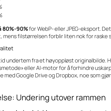
%
%
på 80%-90%
for WebP- eller JPEG-eksport. De
 mens filstørrelsen forblir liten nok for raske 
alitet
id undertem fra et høyoppløst originalbilde. H
etode» eller AI-motor for å forhindre uskarph
e med Google Drive og Dropbox, noe som gjør
åelse: Undering utover rammen