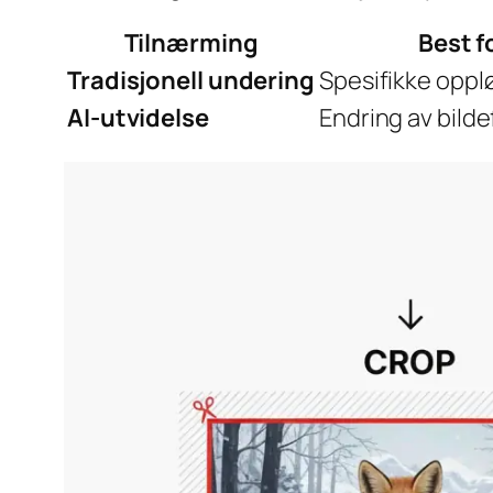
Tilnærming
Best f
Tradisjonell undering
Spesifikke oppl
AI-utvidelse
Endring av bild