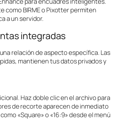
I Enhance para encuadres inteligentes.
ente como BIRME o Pixotter permiten
a a un servidor.
ntas integradas
 una relación de aspecto específica. Las
ápidas, mantienen tus datos privados y
ional. Haz doble clic en el archivo para
adores de recorte aparecen de inmediato
ar como «Square» o «16:9» desde el menú