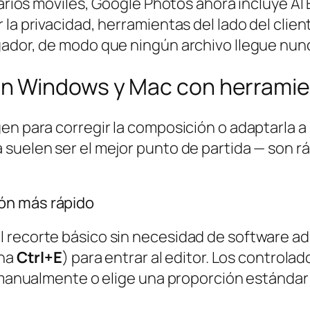
suarios móviles, Google Photos ahora incluye A
 la privacidad, herramientas del lado del cli
gador, de modo que ningún archivo llegue nunc
n Windows y Mac con herramie
en para corregir la composición o adaptarla a
suelen ser el mejor punto de partida — son r
ón más rápido
recorte básico sin necesidad de software adic
ona
Ctrl+E
) para entrar al editor. Los control
os manualmente o elige una proporción estánd