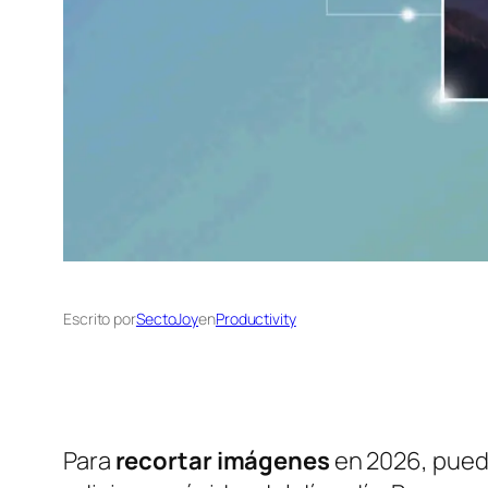
Escrito por
SectoJoy
en
Productivity
Para
recortar imágenes
en 2026, pued