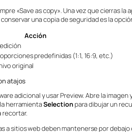
iempre «Save as copy». Una vez que cierras la
ue conservar una copia de seguridad es la opci
Acción
 edición
oporciones predefinidas (1:1, 16:9, etc.)
ivo original
on atajos
re adicional y usar Preview. Abre la imagen y 
 la herramienta
Selection
para dibujar un rec
 recortar.
as a sitios web deben mantenerse por debajo 