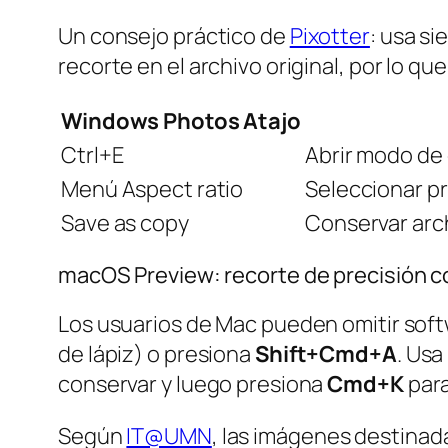
Un consejo práctico de
Pixotter
: usa s
recorte en el archivo original, por lo q
Windows Photos Atajo
Ctrl+E
Abrir modo de
Menú Aspect ratio
Seleccionar pr
Save as copy
Conservar arch
macOS Preview: recorte de precisión c
Los usuarios de Mac pueden omitir softwa
de lápiz) o presiona
Shift+Cmd+A
. Usa
conservar y luego presiona
Cmd+K
para
Según
IT@UMN
, las imágenes destinad