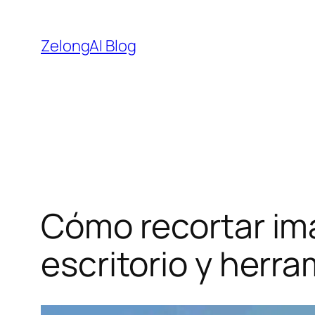
Saltar
al
ZelongAI Blog
contenido
Cómo recortar imá
escritorio y herra