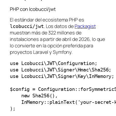
PHP con lcobucci/jwt
El estándar del ecosistema PHP es
. Los datos de
Packagist
lcobucci/jwt
muestran más de 322 millones de
instalaciones a partir de abril de 2026, lo que
lo convierte en la opción preferida para
proyectos Laravel y Symfony.
use Lcobucci\JWT\Configuration;

use Lcobucci\JWT\Signer\Hmac\Sha256;

use Lcobucci\JWT\Signer\Key\InMemory;

$config = Configuration::forSymmetricS
    new Sha256(),

    InMemory::plainText('your-secret-k
);
