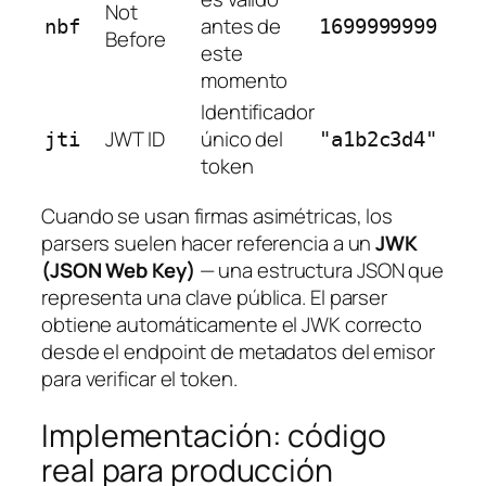
Not
antes de
nbf
1699999999
Before
este
momento
Identificador
JWT ID
único del
jti
"a1b2c3d4"
token
Cuando se usan firmas asimétricas, los
parsers suelen hacer referencia a un
JWK
(JSON Web Key)
— una estructura JSON que
representa una clave pública. El parser
obtiene automáticamente el JWK correcto
desde el endpoint de metadatos del emisor
para verificar el token.
Implementación: código
real para producción