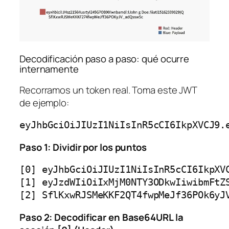
Decodificación paso a paso: qué ocurre
internamente
Recorramos un token real. Toma este JWT
de ejemplo:
Paso 1: Dividir por los puntos
[0] eyJhbGciOiJIUzI1NiIsInR5cCI6IkpXVC
[1] eyJzdWIiOiIxMjM0NTY3ODkwIiwibmFtZS
Paso 2: Decodificar en Base64URL la