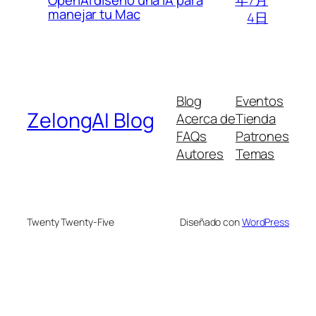
OpenAI diseñó una IA para
manejar tu Mac
4日
Blog
Eventos
ZelongAI Blog
Acerca de
Tienda
FAQs
Patrones
Autores
Temas
Twenty Twenty-Five
Diseñado con
WordPress