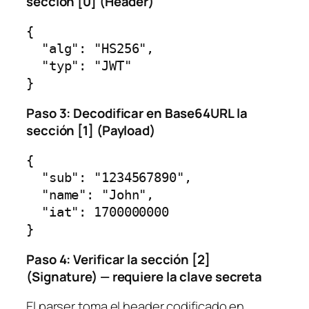
sección [0] (Header)
{

  "alg": "HS256",

  "typ": "JWT"

Paso 3: Decodificar en Base64URL la
sección [1] (Payload)
{

  "sub": "1234567890",

  "name": "John",

  "iat": 1700000000

Paso 4: Verificar la sección [2]
(Signature) — requiere la clave secreta
El parser toma el header codificado en