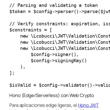
// Parsing and validating a token

$token = $config->parser()->parse($jwt
// Verify constraints: expiration, iss
$constraints = [

    new \Lcobucci\JWT\Validation\Const
    new \Lcobucci\JWT\Validation\Const
    new \Lcobucci\JWT\Validation\Const
        $config->signer(),

        $config->signingKey()

    ),

];

Hono (Edge/Serverless) con Web Crypto
Para aplicaciones edge ligeras, el
Hono JWT