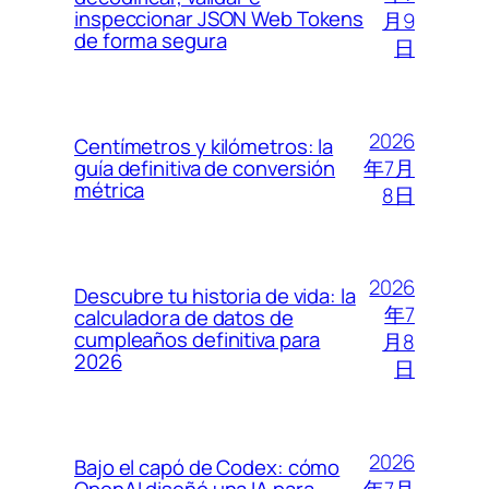
inspeccionar JSON Web Tokens
月9
de forma segura
日
2026
Centímetros y kilómetros: la
年7月
guía definitiva de conversión
métrica
8日
2026
Descubre tu historia de vida: la
年7
calculadora de datos de
cumpleaños definitiva para
月8
2026
日
2026
Bajo el capó de Codex: cómo
年7月