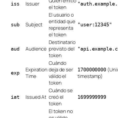
Quién emitió
Issuer
iss
"auth.example.
el token
El usuario o
entidad que
Subject
sub
"user:12345"
representa
el token
Destinatario
Audience
previsto del
aud
"api.example.c
token
Cuándo
Expiration
deja de ser
(Uni
1700000000
exp
Time
válido el
timestamp)
token
Cuándo se
Issued At
creó el
iat
1699999999
token
El token no
es válido