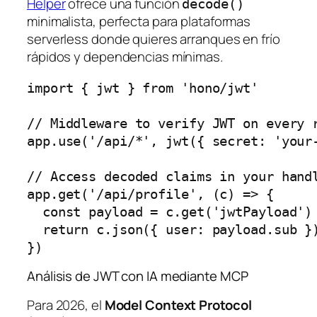
Helper
ofrece una función
decode()
minimalista, perfecta para plataformas
serverless donde quieres arranques en frío
rápidos y dependencias mínimas.
import { jwt } from 'hono/jwt'

// Middleware to verify JWT on every r
app.use('/api/*', jwt({ secret: 'your-
// Access decoded claims in your handl
app.get('/api/profile', (c) => {

  const payload = c.get('jwtPayload')

  return c.json({ user: payload.sub })
Análisis de JWT con IA mediante MCP
Para 2026, el
Model Context Protocol