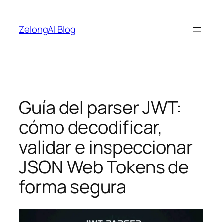
Saltar
al
ZelongAI Blog
contenido
Guía del parser JWT:
cómo decodificar,
validar e inspeccionar
JSON Web Tokens de
forma segura