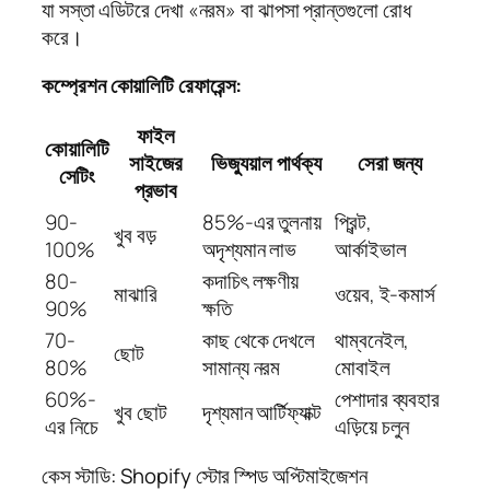
যা সস্তা এডিটরে দেখা «নরম» বা ঝাপসা প্রান্তগুলো রোধ
করে।
কম্প্রেশন কোয়ালিটি রেফারেন্স:
ফাইল
কোয়ালিটি
সাইজের
ভিজ্যুয়াল পার্থক্য
সেরা জন্য
সেটিং
প্রভাব
90-
85%-এর তুলনায়
প্রিন্ট,
খুব বড়
100%
অদৃশ্যমান লাভ
আর্কাইভাল
80-
কদাচিৎ লক্ষণীয়
মাঝারি
ওয়েব, ই-কমার্স
90%
ক্ষতি
70-
কাছ থেকে দেখলে
থাম্বনেইল,
ছোট
80%
সামান্য নরম
মোবাইল
60%-
পেশাদার ব্যবহার
খুব ছোট
দৃশ্যমান আর্টিফ্যাক্ট
এর নিচে
এড়িয়ে চলুন
কেস স্টাডি: Shopify স্টোর স্পিড অপ্টিমাইজেশন