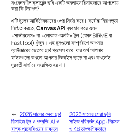
সংবেদনশীল ক্লায়েন্ট ছবি একটি অনলাইন রিসাইজারে আপলোড
করা কি নিরাপদ?
এটি টুলের আর্কিটেকচারের ওপর নির্ভর করে। সর্বোচ্চ নিরাপত্তা
নিশ্চিত করতে,
Canvas API
ব্যবহার করে এমন
«সার্ভারলেস» বা «লোকাল-অনলি» টুল (যেমন BIRME বা
FastTool) খুঁজুন। এই টুলগুলো সম্পূর্ণরূপে আপনার
ব্রাউজারের ভেতরে ছবি প্রসেস করে, যার অর্থ আপনার
ফাইলগুলো কখনো আপনার ডিভাইস ছাড়ে না এবং কখনোই
দূরবর্তী সার্ভারে সংরক্ষিত হয় না।
←
2026 সালের সেরা ছবি
2026 সালের সেরা ছবি
রিসাইজ টুল ও পদ্ধতি: AI ও
সাইজ পরিবর্তন App: পিক্সেল
বাল্ক প্রসেসিংয়ের মাধ্যমে
ও KB তাৎক্ষণিকভাবে