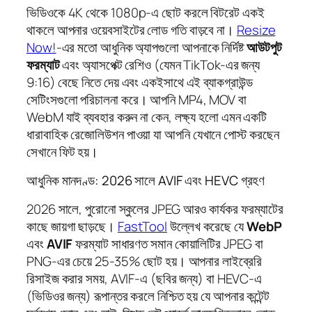
ভিডিওকে 4K থেকে 1080p-এ ছোট করলে বিটরেট একই
থাকলে আপনার ওয়েবসাইটের লোড গতি বাড়বে না।
Resize
Now!
-এর মতো আধুনিক অ্যাপগুলো আপনাকে নির্দিষ্ট
আউটপুট
ফরম্যাট
এবং অ্যাসপেক্ট রেশিও (যেমন TikTok-এর জন্য
9:16) বেছে নিতে দেয় এবং একইসাথে এই ব্যাকগ্রাউন্ড
সেটিংসগুলো পরিচালনা করে। আপনি MP4, MOV বা
WebM যাই ব্যবহার করুন না কেন, লক্ষ্য হলো এমন একটি
ধারাবাহিক রেজোলিউশন পাওয়া যা আপনি যেখানে পোস্ট করছেন
সেখানে ফিট হয়।
আধুনিক মানদণ্ড: 2026 সালে AVIF এবং HEVC গ্রহণ
2026 সালে, পুরোনো স্কুলের JPEG আরও কার্যকর ফরম্যাটের
কাছে জায়গা ছাড়ছে।
FastTool
উল্লেখ করেছে যে
WebP
এবং
AVIF
ফরম্যাট সাধারণত সমান কোয়ালিটির JPEG বা
PNG-এর চেয়ে 25-35% ছোট হয়। আপনার লাইব্রেরি
রিসাইজ করার সময়, AVIF-এ (ছবির জন্য) বা HEVC-এ
(ভিডিওর জন্য) রূপান্তর করলে নিশ্চিত হয় যে আপনার কন্টেন্ট