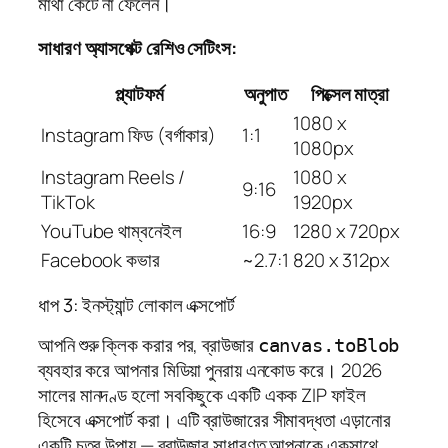
মাথা কেটে না ফেলেন।
সাধারণ অ্যাসপেক্ট রেশিও সেটিংস:
প্ল্যাটফর্ম
অনুপাত
পিক্সেল মাত্রা
1080 x
Instagram ফিড (বর্গাকার)
1:1
1080px
Instagram Reels /
1080 x
9:16
TikTok
1920px
YouTube থাম্বনেইল
16:9
1280 x 720px
Facebook কভার
~2.7:1
820 x 312px
ধাপ 3: ইনস্ট্যান্ট লোকাল এক্সপোর্ট
আপনি শুরু ক্লিক করার পর, ব্রাউজার
canvas.toBlob
ব্যবহার করে আপনার মিডিয়া পুনরায় এনকোড করে। 2026
সালের মানদণ্ড হলো সবকিছুকে একটি একক ZIP ফাইল
হিসেবে এক্সপোর্ট করা। এটি ব্রাউজারের সীমাবদ্ধতা এড়ানোর
একটি চতুর উপায় — ব্রাউজার সাধারণত আপনাকে একসাথে