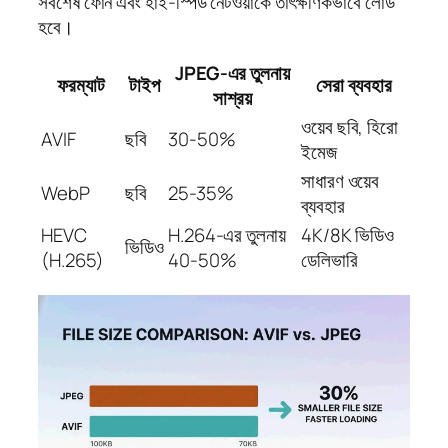
সর্বশেষ ফোন এবং হাই-স্পিড নেটওয়ার্কে তাৎক্ষণিকভাবে লোড
হবে।
JPEG-এর তুলনায়
ফরম্যাট
টাইপ
সেরা ব্যবহার
সাশ্রয়
ওয়েব ছবি, হিরো
AVIF
ছবি
30-50%
ইমেজ
সাধারণ ওয়েব
WebP
ছবি
25-35%
ব্যবহার
HEVC
H.264-এর তুলনায়
4K/8K ভিডিও
ভিডিও
(H.265)
40-50%
ডেলিভারি