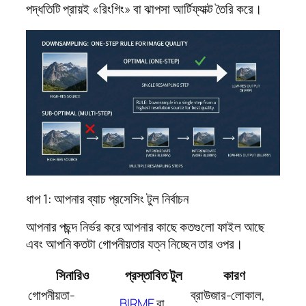
পদ্ধতিটি প্রায়ই «রিংগিং» বা ঝাপসা আর্টিফ্যাক্ট তৈরি করে।
ধাপ 1: আপনার ব্যাচ প্রসেসিং টুল নির্বাচন
আপনার পছন্দ নির্ভর করে আপনার কাছে কতগুলো ফাইল আছে
এবং আপনি কতটা গোপনীয়তার যত্ন নিচ্ছেন তার ওপর।
সিনারিও
প্রস্তাবিত টুল
কারণ
গোপনীয়তা-
ব্রাউজার-লোকাল,
BIRME
বা