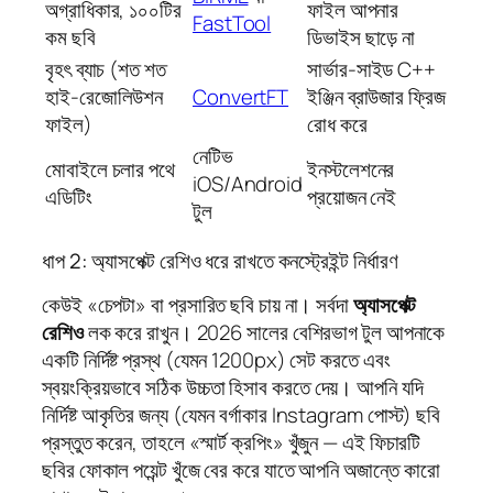
অগ্রাধিকার, ১০০টির
ফাইল আপনার
FastTool
কম ছবি
ডিভাইস ছাড়ে না
বৃহৎ ব্যাচ (শত শত
সার্ভার-সাইড C++
হাই-রেজোলিউশন
ConvertFT
ইঞ্জিন ব্রাউজার ফ্রিজ
ফাইল)
রোধ করে
নেটিভ
মোবাইলে চলার পথে
ইনস্টলেশনের
iOS/Android
এডিটিং
প্রয়োজন নেই
টুল
ধাপ 2: অ্যাসপেক্ট রেশিও ধরে রাখতে কনস্ট্রেইন্ট নির্ধারণ
কেউই «চেপটা» বা প্রসারিত ছবি চায় না। সর্বদা
অ্যাসপেক্ট
রেশিও
লক করে রাখুন। 2026 সালের বেশিরভাগ টুল আপনাকে
একটি নির্দিষ্ট প্রস্থ (যেমন 1200px) সেট করতে এবং
স্বয়ংক্রিয়ভাবে সঠিক উচ্চতা হিসাব করতে দেয়। আপনি যদি
নির্দিষ্ট আকৃতির জন্য (যেমন বর্গাকার Instagram পোস্ট) ছবি
প্রস্তুত করেন, তাহলে «স্মার্ট ক্রপিং» খুঁজুন — এই ফিচারটি
ছবির ফোকাল পয়েন্ট খুঁজে বের করে যাতে আপনি অজান্তে কারো