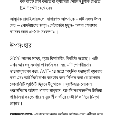
কপিরাইট রক্ষা করতে বা ক্যামেরা সেটিংস ট্র্যাক রাখতে
EXIF ডেটা রেখে দেন।
আধুনিক রিসাইজারগুলো সাধারণত আপনাকে একটি সহজ টগল
দেয় — গোপনীয়তার জন্য «মেটাডেটা মুছুন» অথবা পেশাদার
কাজের জন্য «EXIF সংরক্ষণ»।
উপসংহার
2026 সালের মধ্যে, ব্যাচ রিসাইজিং বিবর্তিত হয়েছে। এটি
এখন আর শুধু সংখ্যা পরিবর্তন করা নয়; এটি গোপনীয়তার
ভারসাম্য রক্ষা করা, AVIF-এর মতো আধুনিক ফরম্যাট ব্যবহার
করা এবং স্মার্ট ডিটেকশন ব্যবহার করে নিশ্চিত করা যে আপনার
কোয়ালিটি প্রতিটি স্ক্রিনে উঁচু থাকে। ব্রাউজার-লোকাল
প্রসেসিংয়ে আটকে থাকার মাধ্যমে, আপনি সংবেদনশীল মিডিয়া
পরিচালনা করতে পারেন দূরবর্তী সার্ভারে ডেটা লিক নিয়ে চিন্তা
ছাড়াই।
অ্যাকশন প্ল্যান:
প্রথমে আপনার বর্তমান ফাইলগুলো পরীক্ষা করে