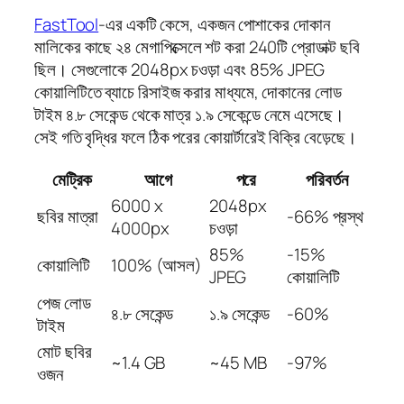
FastTool
-এর একটি কেসে, একজন পোশাকের দোকান
মালিকের কাছে ২৪ মেগাপিক্সেলে শট করা 240টি প্রোডাক্ট ছবি
ছিল। সেগুলোকে 2048px চওড়া এবং 85% JPEG
কোয়ালিটিতে ব্যাচে রিসাইজ করার মাধ্যমে, দোকানের লোড
টাইম ৪.৮ সেকেন্ড থেকে মাত্র ১.৯ সেকেন্ডে নেমে এসেছে।
সেই গতি বৃদ্ধির ফলে ঠিক পরের কোয়ার্টারেই বিক্রি বেড়েছে।
মেট্রিক
আগে
পরে
পরিবর্তন
6000 x
2048px
ছবির মাত্রা
-66% প্রস্থ
4000px
চওড়া
85%
-15%
কোয়ালিটি
100% (আসল)
JPEG
কোয়ালিটি
পেজ লোড
৪.৮ সেকেন্ড
১.৯ সেকেন্ড
-60%
টাইম
মোট ছবির
~1.4 GB
~45 MB
-97%
ওজন