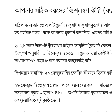
আপনার সঠিক বয়সের বিশ্লেষণ কী? (বছর
সঠিক বয়স জানতে একটি জন্মদিন ফ্যাক্টস ক্যালকুলেটর আপনার 
হয় বর্তমান বছর থেকে আপনার জন্মবর্ষ বাদ দিয়ে, এরপর য
২০২৬ সালে উচ্চ-নিখুঁত তথ্য চাইলে আধুনিক টুলগুলি কেবল
উল্লেখ অনুযায়ী, ১ ডিসেম্বর ২০০১-এ জন্ম নেওয়া কেউ ইত
সাধারণত ৩১ বছর ৮ মাস বয়সের কাছাকাছি ঘটে।
লিপইয়ার ফ্যাক্টর: ২৯ ফেব্রুয়ারির জন্মদিন কীভাবে হিসাব কর
২৯ ফেব্রুয়ারিতে জন্ম নেওয়া কারো বয়স বের করা — যাঁদের প
সম্ভাবনা প্রায় ১ হতে ১,৪৬১। অ-লিপইয়ারে যুক্তরাজ্য ও হ
ফেব্রুয়ারিতে স্বীকৃতি দেয়।