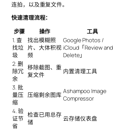
连拍，以及重复文件。
快速清理流程：
步骤
操作
工具
1. 查
找出模糊照
Google Photos /
找垃
片、大体积视
iCloud「Review and
圾
频
Delete」
2. 删
移除截图、重
除冗
内置清理工具
复文件
余
3. 批
Ashampoo Image
量压
压缩剩余图库
Compressor
缩
4. 验
检查已用总存
证节
云存储仪表盘
储
省