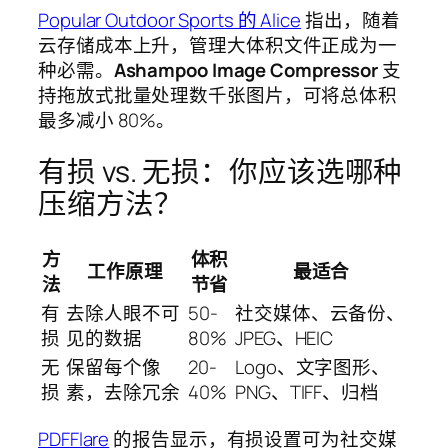
Popular Outdoor Sports 的 Alice
指出，随着
云存储成本上升，管理大体积文件正成为一
种必需。
Ashampoo Image Compressor
支
持拖放式批量处理数千张图片，可将总体积
最多减小 80%。
有损 vs. 无损：你应该选哪种
压缩方法？
方
体积
工作原理
最适合
法
节省
有
去除人眼不可
50-
社交媒体、云备份、
损
见的数据
80%
JPEG、HEIC
无
保留每个像
20-
Logo、文字图形、
损
素，去除冗余
40%
PNG、TIFF、归档
PDFFlare
的报告显示，有损设置可为社交媒