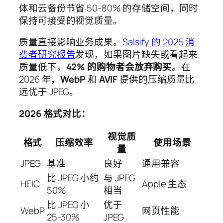
体和云备份节省 50-80% 的存储空间，同时
保持可接受的视觉质量。
质量直接影响业务成果。
Salsify 的 2025 消
费者研究报告
发现，如果图片缺失或看起来
质量低下，
42% 的购物者会放弃购买
。在
2026 年，
WebP
和
AVIF
提供的压缩质量比
远优于 JPEG。
2026 格式对比：
视觉质
格式
压缩效率
使用场景
量
JPEG
基准
良好
通用兼容
比 JPEG 小约
与 JPEG
HEIC
Apple 生态
50%
相当
比 JPEG 小
优于
WebP
网页性能
25-30%
JPEG