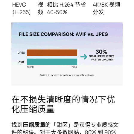
HEVC
视
相比 H.264 节省
4K/8K 视频
(H.265)
频
40-50%
分发
在不损失清晰度的情况下优
化压缩质量
找到
压缩质量
的「甜区」是获得专业质感文
件的秘诀。对于大多数网站，80% 到 90%