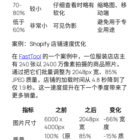
70-
仔细查看时略有
缩略图、移
较小
80%
软化
动端
低于
避免用于专
非常小
可见伪影
60%
业用途
案例：Shopify 店铺速度优化
在
FastTool
的一个案例中，一位服装店店主
有 240 张以 2400 万像素拍摄的商品照片。
通过把它们批量调整为 2048px 宽、85%
JPEG 质量，店铺的加载时间从 4.8 秒降到了
仅 1.9 秒。这一速度提升在下一个季度带来了
更多销量。
指标
之前
之后
变化
6000 x
2048px
-66% 宽
图片尺寸
4000px
宽
度
100%（原
85%
-15% 质
质量