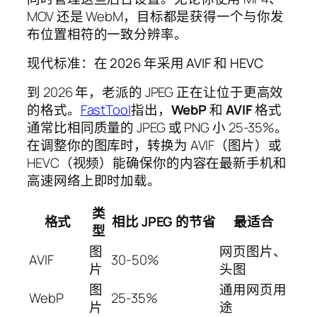
MOV 还是 WebM，目标都是获得一个与你发
布位置相符的一致分辨率。
现代标准：在 2026 年采用 AVIF 和 HEVC
到 2026 年，老派的 JPEG 正在让位于更高效
的格式。
FastTool
指出，
WebP
和
AVIF
格式
通常比相同质量的 JPEG 或 PNG 小 25-35%。
在调整你的图库时，转换为 AVIF（图片）或
HEVC（视频）能确保你的内容在最新手机和
高速网络上即时加载。
类
格式
相比 JPEG 的节省
最适合
型
图
网页图片、
AVIF
30-50%
片
头图
图
通用网页用
WebP
25-35%
片
途