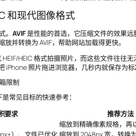
EIC 和现代图像格式
格式。
AVIF
是性能的首选，它压缩文件的效果远胜 W
放并转换为 AVIF，帮助网站加载得更快。
ne 以 HEIF/HEIC 格式拍摄照片，而这些文件往
 iPhone 照片拖进浏览器，几秒内就保存为标准的
邮箱限制
下是常见目标的快速参考：
积要求
推荐方法
缩放到精确像素规格，再以 
8px+）、文件已优化
缩放到 2048px 宽，转换为