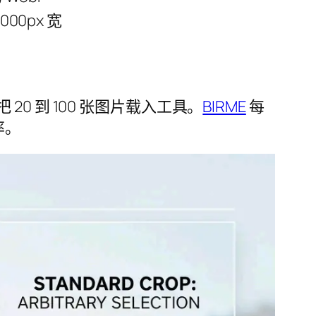
00px 宽
 到 100 张图片载入工具。
BIRME
每
率。