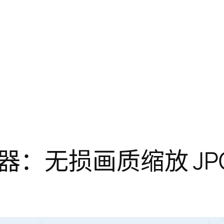
：无损画质缩放 JPG