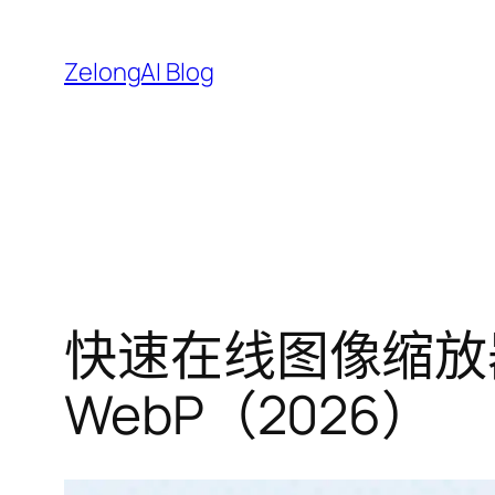
跳
至
ZelongAI Blog
内
容
快速在线图像缩放器
WebP（2026）