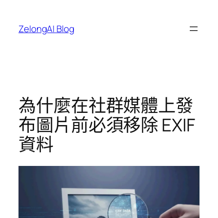
跳
至
ZelongAI Blog
主
要
內
容
為什麼在社群媒體上發
布圖片前必須移除 EXIF
資料