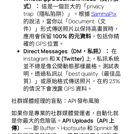
式）：
這是一個巨大的「privacy
trap（隱私陷阱）」。根據
SammaPix
的說法，當你以「Document（文
件）」形式傳送照片以保持高畫質時，
應用會保留
100% 的元資料
，包括你精
確的 GPS 位置。
Direct Messages（DM，私訊）：
在
Instagram 和
X (Twitter)
上，私訊系統
並不總是像公開動態那樣嚴格。測試表
明，透過私訊以「best quality（最佳品
質）」或原始格式傳送照片，在約 23%
的情況下會洩露 GPS 資料。
社群媒體經理的盲點：API 發布風險
如果你是專業的社群媒體營運者，自動化就
是你最大的危險區。
API Uploads（API 上
傳）
—— 即 Buffer、Hootsuite 和 Sprinklr 等