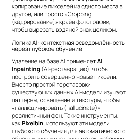
копирование пикселей из одного места в
другое, или просто «Cropping
(кадрирование)» краёв фотографии,
чтобы вырезать водяной знак целиком.
Логика AI: контекстная осведомлённость
через глубокое обучение
Удаление на базе AI применяет
AI
Inpainting
(AI-реставрацию), чтобы
построить совершенно новые пиксели.
Вместо простой перетасовки
существующих данных AI-модели изучают
паттерны, освещение и текстуры, чтобы
«галлюцинировать (hallucinate)»
реалистичный фон. Такие инструменты,
как
Pixelbin
, используют эти модели
глубокого обучения для автоматического
обнаружения и удаления меток, избавляя