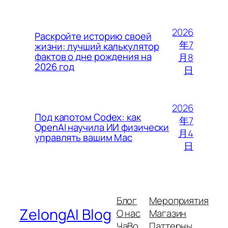
2026
Раскройте историю своей
年7
жизни: лучший калькулятор
фактов о дне рождения на
月8
2026 год
日
2026
Под капотом Codex: как
年7
OpenAI научила ИИ физически
月4
управлять вашим Mac
日
Блог
Мероприятия
ZelongAI Blog
О нас
Магазин
ЧаВо
Паттерны