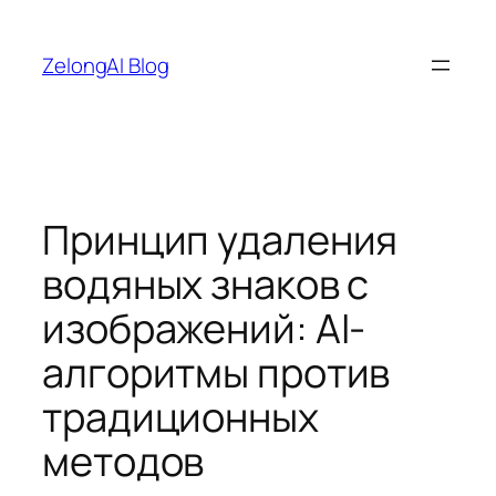
Перейти
к
ZelongAI Blog
содержимому
Принцип удаления
водяных знаков с
изображений: AI-
алгоритмы против
традиционных
методов