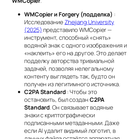
WMCopier
.
WMCopier и Forgery (подделка)
:
Исследование
Zhejiang University
(2025)
представило WMCopier —
инструмент, способный «снять»
водяной знак с одного изображения и
«наклеить» его на другое. Это делает
подделку авторства тривиальной
задачей, позволяя нелегальному
контенту выглядеть так, будто он
получен из легитимного источника.
C2PA Standard
: Чтобы это
остановить, был создан
C2PA
Standard
. Он связывает водяные
знаки с криптографически
подписанными метаданными. Даже
если AI удалит видимый логотип, в
данных файла остаётся аппаратная