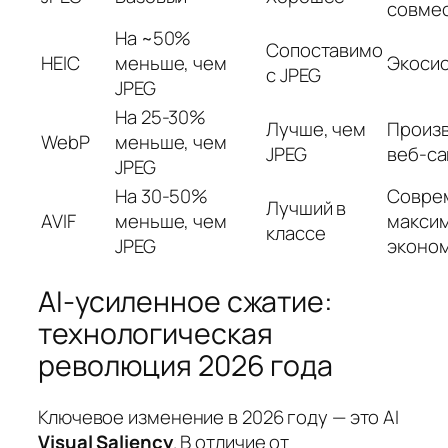
совме
На ~50%
Сопоставимо
HEIC
меньше, чем
Экосис
с JPEG
JPEG
На 25-30%
Лучше, чем
Произ
WebP
меньше, чем
JPEG
веб-са
JPEG
На 30-50%
Совре
Лучший в
AVIF
меньше, чем
макси
классе
JPEG
эконо
AI-усиленное сжатие:
технологическая
революция 2026 года
Ключевое изменение в 2026 году — это AI
Visual Saliency
. В отличие от