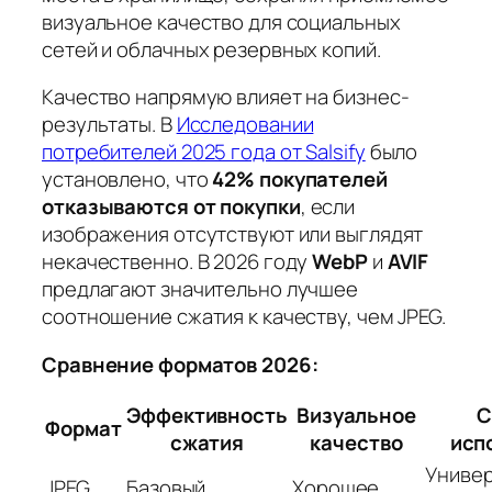
визуальное качество для социальных
сетей и облачных резервных копий.
Качество напрямую влияет на бизнес-
результаты. В
Исследовании
потребителей 2025 года от Salsify
было
установлено, что
42% покупателей
отказываются от покупки
, если
изображения отсутствуют или выглядят
некачественно. В 2026 году
WebP
и
AVIF
предлагают значительно лучшее
соотношение сжатия к качеству, чем JPEG.
Сравнение форматов 2026:
Эффективность
Визуальное
С
Формат
сжатия
качество
исп
Униве
JPEG
Базовый
Хорошее