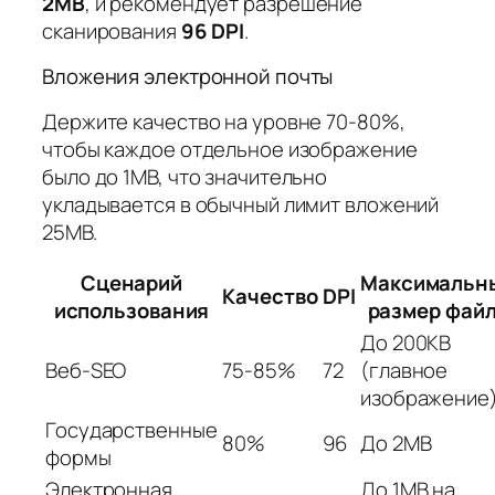
2MB
, и рекомендует разрешение
сканирования
96 DPI
.
Вложения электронной почты
Держите качество на уровне 70-80%,
чтобы каждое отдельное изображение
было до 1MB, что значительно
укладывается в обычный лимит вложений
25MB.
Сценарий
Максимальн
Качество
DPI
использования
размер фай
До 200KB
Веб-SEO
75-85%
72
(главное
изображение
Государственные
80%
96
До 2MB
формы
Электронная
До 1MB на