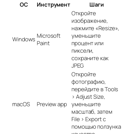
ОС
Инструмент
Шаги
Откройте
изображение,
нажмите «Resize»,
Microsoft
уменьшите
Windows
Paint
процент или
пиксели,
сохраните как
JPEG
Откройте
фотографию,
перейдите в Tools
> Adjust Size,
macOS
Preview app
уменьшите
масштаб, затем
File > Export с
помощью ползунка
качества