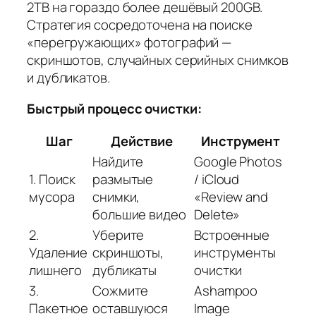
2TB на гораздо более дешёвый 200GB.
Стратегия сосредоточена на поиске
«перегружающих» фотографий —
скриншотов, случайных серийных снимков
и дубликатов.
Быстрый процесс очистки:
Шаг
Действие
Инструмент
Найдите
Google Photos
1. Поиск
размытые
/ iCloud
мусора
снимки,
«Review and
большие видео
Delete»
2.
Уберите
Встроенные
Удаление
скриншоты,
инструменты
лишнего
дубликаты
очистки
3.
Сожмите
Ashampoo
Пакетное
оставшуюся
Image