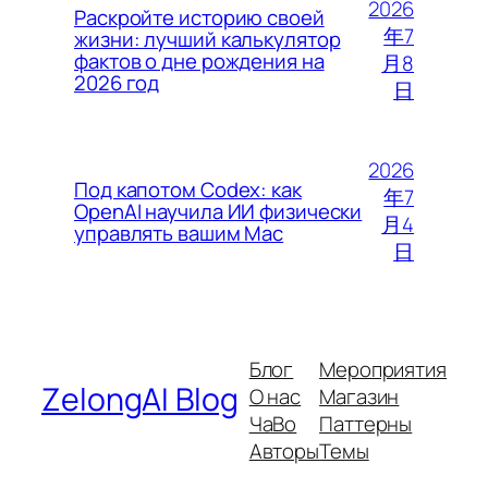
2026
Раскройте историю своей
年7
жизни: лучший калькулятор
фактов о дне рождения на
月8
2026 год
日
2026
Под капотом Codex: как
年7
OpenAI научила ИИ физически
月4
управлять вашим Mac
日
Блог
Мероприятия
ZelongAI Blog
О нас
Магазин
ЧаВо
Паттерны
Авторы
Темы