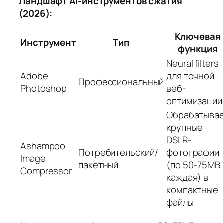
Ландшафт AI-инструментов сжатия
(2026):
Ключевая
Инструмент
Тип
функция
Neural filters
Adobe
для точной
Профессиональный
Photoshop
веб-
оптимизации
Обрабатыва
крупные
DSLR-
Ashampoo
Потребительский/
фотографии
Image
пакетный
(по 50-75MB
Compressor
каждая) в
компактные
файлы