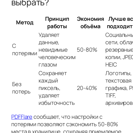
выбрать?
Принцип
Экономия
Лучше в
Метод
работы
объёма
подходит
Удаляет
Социальн
данные,
сети, обл
С
невидимые
50-80%
резервны
потерями
человеческим
копии, JPE
глазом
HEIC
Сохраняет
Логотипы,
каждый
текстовая
Без
пиксель,
20-40%
графика, P
потерь
удаляет
TIFF,
избыточность
архивиров
PDFFlare
сообщает, что настройки с
потерями позволяют сэкономить 50-80%
места в хранилище, сохраняя приемлемое