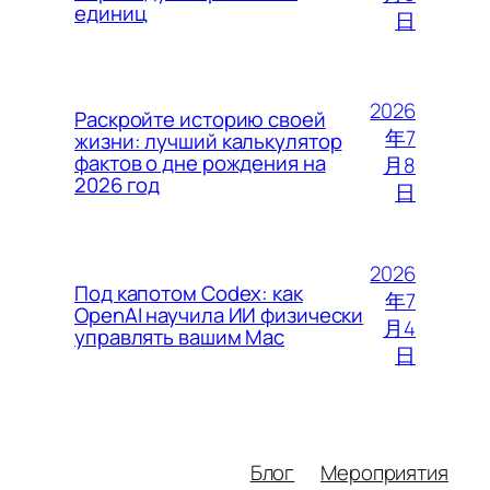
единиц
日
2026
Раскройте историю своей
年7
жизни: лучший калькулятор
фактов о дне рождения на
月8
2026 год
日
2026
Под капотом Codex: как
年7
OpenAI научила ИИ физически
月4
управлять вашим Mac
日
Блог
Мероприятия