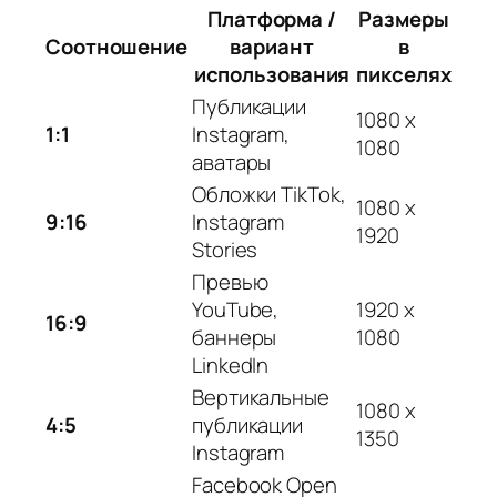
Платформа /
Размеры
Соотношение
вариант
в
использования
пикселях
Публикации
1080 x
1:1
Instagram,
1080
аватары
Обложки TikTok,
1080 x
9:16
Instagram
1920
Stories
Превью
YouTube,
1920 x
16:9
баннеры
1080
LinkedIn
Вертикальные
1080 x
4:5
публикации
1350
Instagram
Facebook Open