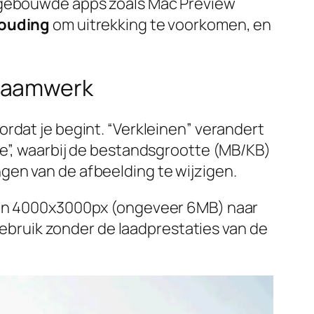
ingebouwde apps zoals Mac Preview
ouding
om uitrekking te voorkomen, en
 raamwerk
rdat je begint. “Verkleinen” verandert
ie”, waarbij de bestandsgrootte (MB/KB)
gen van de afbeelding te wijzigen.
 van 4000x3000px (ongeveer 6MB) naar
bruik zonder de laadprestaties van de