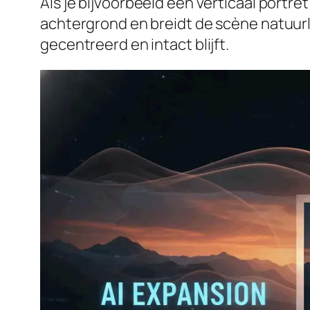
Als je bijvoorbeeld een verticaal portr
achtergrond en breidt de scène natuurli
gecentreerd en intact blijft.