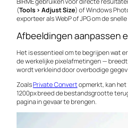
BIRME gebruiken voor directe resultat
(
Tools > Adjust Size
) of Windows Photo
exporteer als WebP of JPG om de snelle
Afbeeldingen aanpassen e
Het is essentieel om te begrijpen wat e
de werkelijke pixelafmetingen — breedt
wordt verkleind door overbodige gegeve
Zoals
Private Convert
opmerkt, kan het
1200px breed de bestandsgrootte terug
pagina in gevaar te brengen.