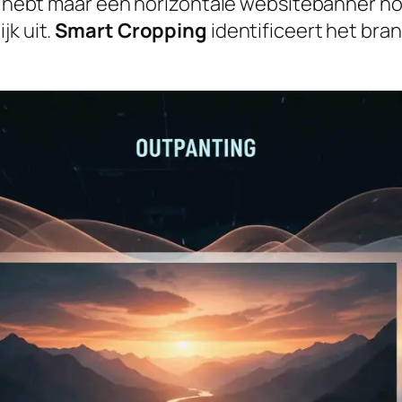
et hebt maar een horizontale websitebanner no
jk uit.
Smart Cropping
identificeert het br