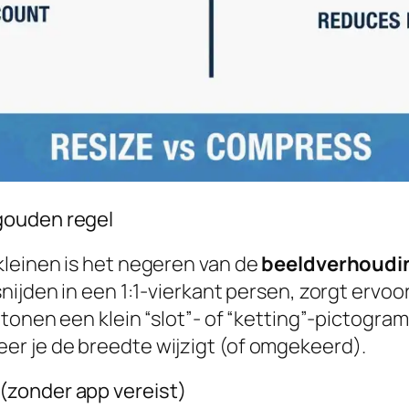
gouden regel
leinen is het negeren van de
beeldverhoudi
nijden in een 1:1-vierkant persen, zorgt ervoo
tonen een klein “slot”- of “ketting”-pictogram
r je de breedte wijzigt (of omgekeerd).
(zonder app vereist)