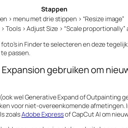
Stappen
en > menu met drie stippen > “Resize image”
 Tools > Adjust Size > “Scale proportionally”
oto’s in Finder te selecteren en deze tegelij
 te passen.
age Expansion gebruiken om nie
(ook wel Generative Expand of Outpainting 
en voor niet-overeenkomende afmetingen. In
ls zoals
Adobe Express
of CapCut AI om nieuw