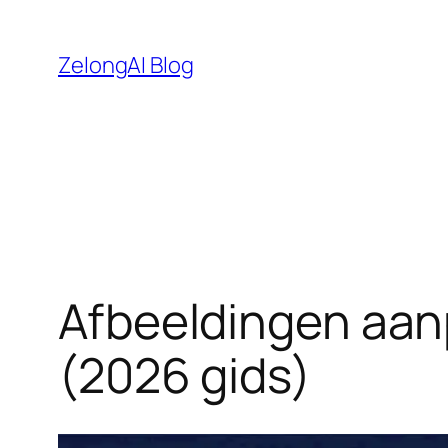
Ga
naar
ZelongAI Blog
de
inhoud
Afbeeldingen aanp
(2026 gids)