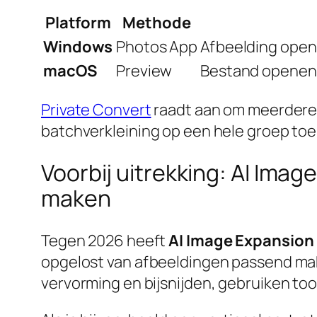
Platform
Methode
Windows
Photos App
Afbeelding open
macOS
Preview
Bestand openen >
Private Convert
raadt aan om meerdere f
batchverkleining op een hele groep toe
Voorbij uitrekking: AI Im
maken
Tegen 2026 heeft
AI Image Expansion
opgelost van afbeeldingen passend mak
vervorming en bijsnijden, gebruiken too