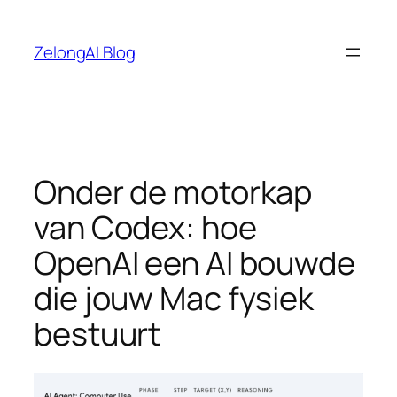
Ga
naar
ZelongAI Blog
de
inhoud
Onder de motorkap
van Codex: hoe
OpenAI een AI bouwde
die jouw Mac fysiek
bestuurt