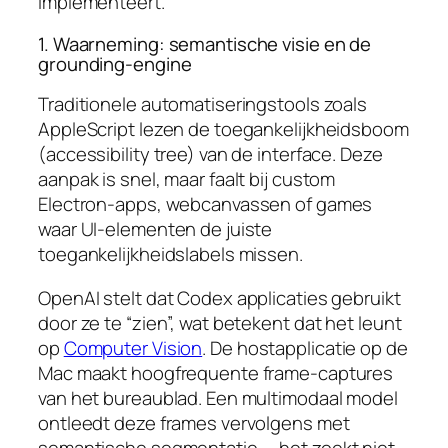
implementeert.
1. Waarneming: semantische visie en de
grounding-engine
Traditionele automatiseringstools zoals
AppleScript lezen de toegankelijkheidsboom
(accessibility tree) van de interface. Deze
aanpak is snel, maar faalt bij custom
Electron-apps, webcanvassen of games
waar UI-elementen de juiste
toegankelijkheidslabels missen.
OpenAI stelt dat Codex applicaties gebruikt
door ze te “zien”, wat betekent dat het leunt
op
Computer Vision
. De hostapplicatie op de
Mac maakt hoogfrequente frame-captures
van het bureaublad. Een multimodaal model
ontleedt deze frames vervolgens met
semantische segmentatie — het zoekt niet