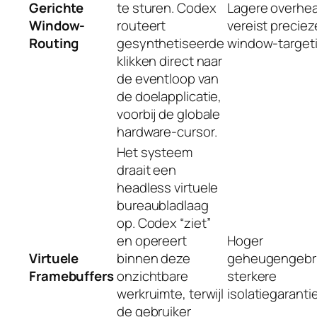
Gerichte
te sturen. Codex
Lagere overhe
Window-
routeert
vereist preciez
Routing
gesynthetiseerde
window-targeti
klikken direct naar
de eventloop van
de doelapplicatie,
voorbij de globale
hardware-cursor.
Het systeem
draait een
headless virtuele
bureaubladlaag
op. Codex “ziet”
en opereert
Hoger
Virtuele
binnen deze
geheugengebru
Framebuffers
onzichtbare
sterkere
werkruimte, terwijl
isolatiegaranti
de gebruiker