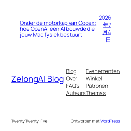
2026
Onder de motorkap van Codex:
年7
hoe OpenAI een AI bouwde die
月4
jouw Mac fysiek bestuurt
日
Blog
Evenementen
ZelongAI Blog
Over
Winkel
FAQ's
Patronen
Auteurs
Thema’s
Twenty Twenty-Five
Ontworpen met
WordPress