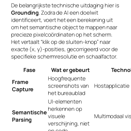
De belangrijkste technische uitdaging hier is
Grounding
. Zodra de AI een doelwit
identificeert, voert het een berekening uit
om het semantische object te mappen naar
precieze pixelcoördinaten op het scherm.
Het vertaalt “klik op de sluiten-knop” naar
exacte (x, y)-posities, gecorrigeerd voor de
specifieke schermresolutie en schaalfactor.
Fase
Wat er gebeurt
Techno
Hoogfrequente
Frame
screenshots van
Hostapplicatie
Capture
het bureaublad
UI-elementen
herkennen op
Semantische
visuele
Multimodaal vi
Parsing
verschijning, niet
op code