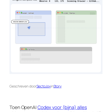
Geschreven door
SectoJoy
in
Story
Toen OpenAI
Codex voor (bijna) alles