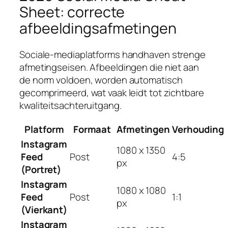
Sheet: correcte
afbeeldingsafmetingen
Sociale-mediaplatforms handhaven strenge
afmetingseisen. Afbeeldingen die niet aan
de norm voldoen, worden automatisch
gecomprimeerd, wat vaak leidt tot zichtbare
kwaliteitsachteruitgang.
Platform
Formaat
Afmetingen
Verhouding
Instagram
1080 x 1350
Feed
Post
4:5
px
(Portret)
Instagram
1080 x 1080
Feed
Post
1:1
px
(Vierkant)
Instagram