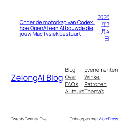
2026
Onder de motorkap van Codex:
年7
hoe OpenAI een AI bouwde die
月4
jouw Mac fysiek bestuurt
日
Blog
Evenementen
ZelongAI Blog
Over
Winkel
FAQ's
Patronen
Auteurs
Thema’s
Twenty Twenty-Five
Ontworpen met
WordPress