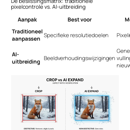
De beslissingsmatrix: traditionele
pixelcontrole vs. AI-uitbreiding
Aanpak
Best voor
M
Traditioneel
Specifieke resolutiedoelen
Pixel
aanpassen
Gene
AI-
Beeldverhoudingswijzigingen
vulli
uitbreiding
nieuw