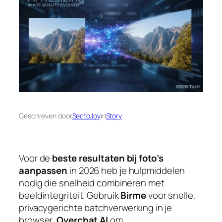
Geschreven door
SectoJoy
in
Story
Voor de
beste resultaten bij foto’s
aanpassen
in 2026 heb je hulpmiddelen
nodig die snelheid combineren met
beeldintegriteit. Gebruik
Birme
voor snelle,
privacygerichte batchverwerking in je
browser,
Overchat AI
om