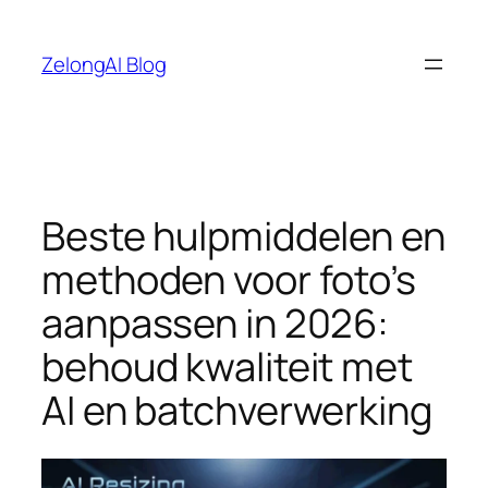
Ga
naar
ZelongAI Blog
de
inhoud
Beste hulpmiddelen en
methoden voor foto’s
aanpassen in 2026:
behoud kwaliteit met
AI en batchverwerking