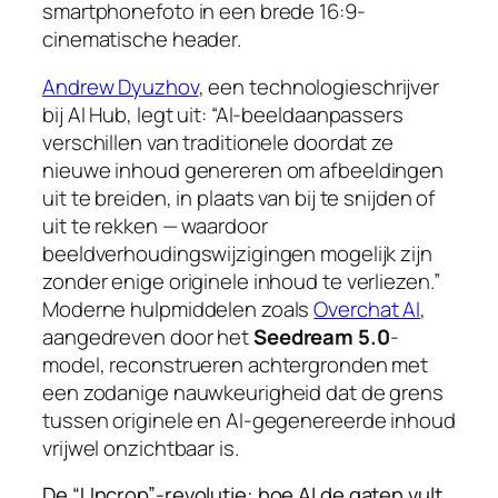
smartphonefoto in een brede 16:9-
cinematische header.
Andrew Dyuzhov
, een technologieschrijver
bij AI Hub, legt uit: “AI-beeldaanpassers
verschillen van traditionele doordat ze
nieuwe inhoud genereren om afbeeldingen
uit te breiden, in plaats van bij te snijden of
uit te rekken — waardoor
beeldverhoudingswijzigingen mogelijk zijn
zonder enige originele inhoud te verliezen.”
Moderne hulpmiddelen zoals
Overchat AI
,
aangedreven door het
Seedream 5.0
-
model, reconstrueren achtergronden met
een zodanige nauwkeurigheid dat de grens
tussen originele en AI-gegenereerde inhoud
vrijwel onzichtbaar is.
De “Uncrop”-revolutie: hoe AI de gaten vult