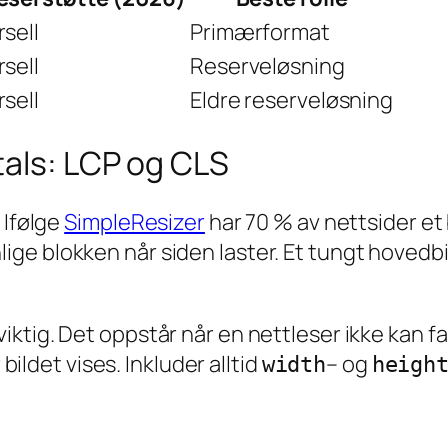
sell
Primærformat
sell
Reserveløsning
sell
Eldre reserveløsning
tals: LCP og CLS
 Ifølge
SimpleResizer
har 70 % av nettsider et 
lige blokken når siden laster. Et tungt hoved
 viktig. Det oppstår når en nettleser ikke kan f
 bildet vises. Inkluder alltid
– og
width
heigh