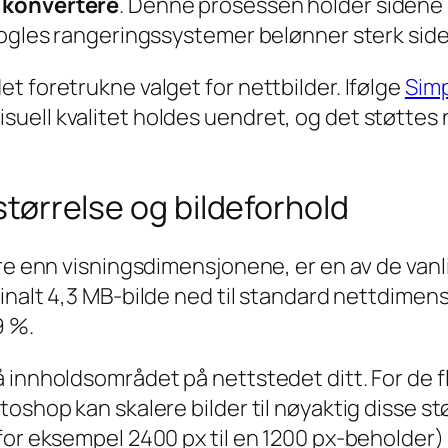
g
konvertere
. Denne prosessen holder sidene 
Googles rangeringssystemer belønner sterk sid
t foretrukne valget for nettbilder. Ifølge
Sim
ell kvalitet holdes uendret, og det støttes nå
 størrelse og bildeforhold
re enn visningsdimensjonene, er en av de vanli
iginalt 4,3 MB-bilde ned til standard nettdimen
9 %.
 innholdsområdet på nettstedet ditt. For de f
toshop kan skalere bilder til nøyaktig disse s
for eksempel 2400 px til en 1200 px-beholder)