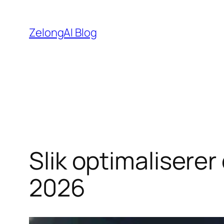
Hopp
til
ZelongAI Blog
innhold
Slik optimaliserer
2026