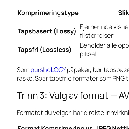
Komprimeringstype
Sli
Fjerner noe visue
Tapsbasert (Lossy)
filstørrelsen
Beholder alle opp
Tapsfri (Lossless)
piksel
Som
purshoLOGY
påpeker, bør tapsbase
raske. Spar tapsfrie formater som PNG ti
Trinn 3: Valg av format — A
Formatet du velger, har direkte innvirkn
Format
Komprimering vs. JPEG
Nettl