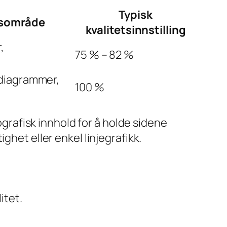
Typisk
ksområde
kvalitetsinnstilling
,
75 % – 82 %
 diagrammer,
100 %
rafisk innhold for å holde sidene
ghet eller enkel linjegrafikk.
itet.