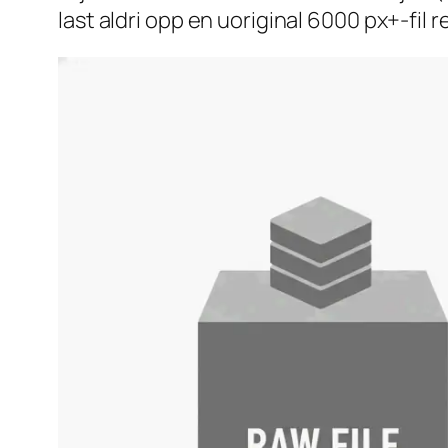
last aldri opp en uoriginal 6000 px+-fil r