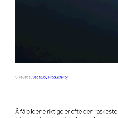
Skrevet av
SectoJoy
i
Productivity
Å få bildene riktige er ofte den raskeste