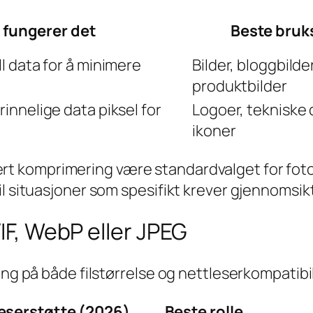
k fungerer det
Beste bru
ll data for å minimere
Bilder, bloggbilder
produktbilder
rinnelige data piksel for
Logoer, tekniske
ikoner
rt komprimering være standardvalget for fotog
l situasjoner som spesifikt krever gjennomsikti
VIF, WebP eller JPEG
ing på både filstørrelse og nettleserkompatibil
eserstøtte (2026)
Beste rolle