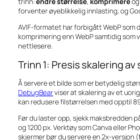
trinn:
endre størrelse
,
komprimere
o
forventer øyeblikkelig innlasting, og 
AVIF-formatet har forbigått WebP som de
komprimering enn WebP samtidig som visu
nettlesere.
Trinn 1: Presis skalering av
Å servere et bilde som er betydelig stør
DebugBear
viser at skalering av et uor
kan redusere filstørrelsen med opptil 8
Før du laster opp, sjekk maksbredden på
og 1200 px. Verktøy som Canva eller Pho
skjermer bør du servere en 2x-versjon (