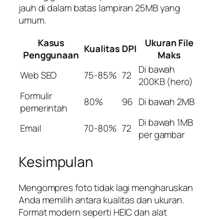
jauh di dalam batas lampiran 25MB yang
umum.
Kasus
Ukuran File
Kualitas
DPI
Penggunaan
Maks
Di bawah
Web SEO
75-85%
72
200KB (hero)
Formulir
80%
96
Di bawah 2MB
pemerintah
Di bawah 1MB
Email
70-80%
72
per gambar
Kesimpulan
Mengompres foto tidak lagi mengharuskan
Anda memilih antara kualitas dan ukuran.
Format modern seperti HEIC dan alat