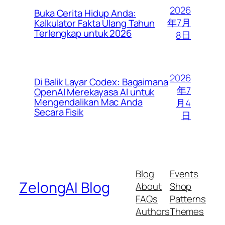
2026
Buka Cerita Hidup Anda:
年7月
Kalkulator Fakta Ulang Tahun
Terlengkap untuk 2026
8日
2026
Di Balik Layar Codex: Bagaimana
年7
OpenAI Merekayasa AI untuk
Mengendalikan Mac Anda
月4
Secara Fisik
日
Blog
Events
ZelongAI Blog
About
Shop
FAQs
Patterns
Authors
Themes