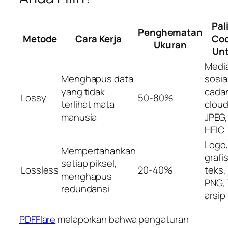
Pal
Penghematan
Metode
Cara Kerja
Co
Ukuran
Un
Medi
Menghapus data
sosial
yang tidak
cada
Lossy
50-80%
terlihat mata
cloud
manusia
JPEG,
HEIC
Logo
Mempertahankan
grafi
setiap piksel,
Lossless
20-40%
teks,
menghapus
PNG, 
redundansi
arsip
PDFFlare
melaporkan bahwa pengaturan