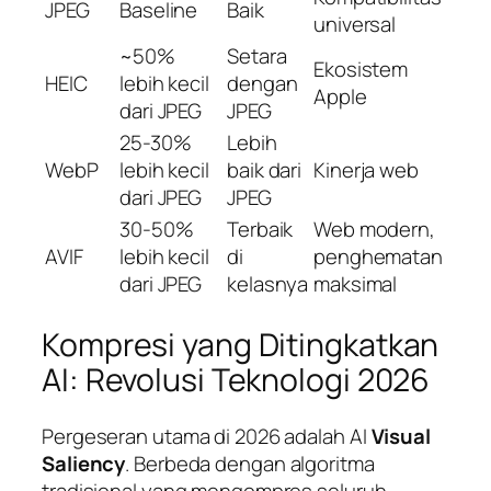
JPEG
Baseline
Baik
universal
~50%
Setara
Ekosistem
HEIC
lebih kecil
dengan
Apple
dari JPEG
JPEG
25-30%
Lebih
WebP
lebih kecil
baik dari
Kinerja web
dari JPEG
JPEG
30-50%
Terbaik
Web modern,
AVIF
lebih kecil
di
penghematan
dari JPEG
kelasnya
maksimal
Kompresi yang Ditingkatkan
AI: Revolusi Teknologi 2026
Pergeseran utama di 2026 adalah AI
Visual
Saliency
. Berbeda dengan algoritma