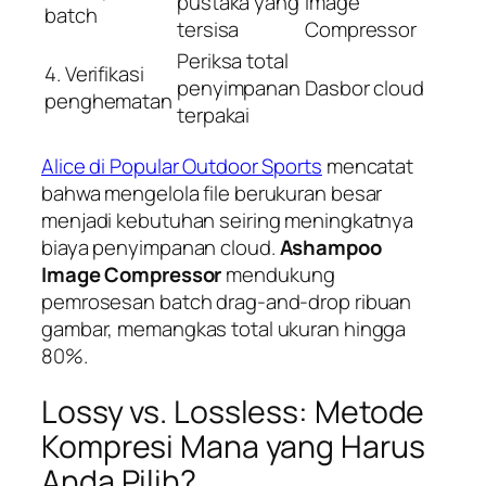
pustaka yang
Image
batch
tersisa
Compressor
Periksa total
4. Verifikasi
penyimpanan
Dasbor cloud
penghematan
terpakai
Alice di Popular Outdoor Sports
mencatat
bahwa mengelola file berukuran besar
menjadi kebutuhan seiring meningkatnya
biaya penyimpanan cloud.
Ashampoo
Image Compressor
mendukung
pemrosesan batch drag-and-drop ribuan
gambar, memangkas total ukuran hingga
80%.
Lossy vs. Lossless: Metode
Kompresi Mana yang Harus
Anda Pilih?