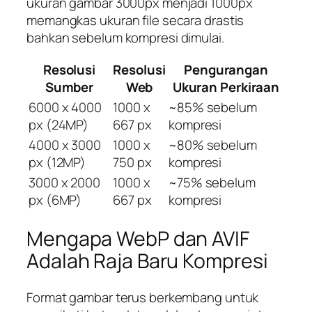
ukuran gambar 3000px menjadi 1000px
memangkas ukuran file secara drastis
bahkan sebelum kompresi dimulai.
Resolusi
Resolusi
Pengurangan
Sumber
Web
Ukuran Perkiraan
6000 x 4000
1000 x
~85% sebelum
px (24MP)
667 px
kompresi
4000 x 3000
1000 x
~80% sebelum
px (12MP)
750 px
kompresi
3000 x 2000
1000 x
~75% sebelum
px (6MP)
667 px
kompresi
Mengapa WebP dan AVIF
Adalah Raja Baru Kompresi
Format gambar terus berkembang untuk