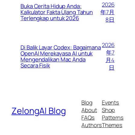
2026
Buka Cerita Hidup Anda:
年7月
Kalkulator Fakta Ulang Tahun
Terlengkap untuk 2026
8日
2026
Di Balik Layar Codex: Bagaimana
年7
OpenAI Merekayasa AI untuk
Mengendalikan Mac Anda
月4
Secara Fisik
日
Blog
Events
ZelongAI Blog
About
Shop
FAQs
Patterns
Authors
Themes