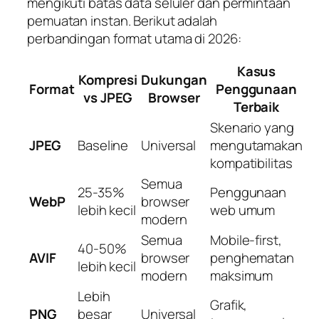
mengikuti batas data seluler dan permintaan
pemuatan instan. Berikut adalah
perbandingan format utama di 2026:
Kasus
Kompresi
Dukungan
Format
Penggunaan
vs JPEG
Browser
Terbaik
Skenario yang
JPEG
Baseline
Universal
mengutamakan
kompatibilitas
Semua
25-35%
Penggunaan
WebP
browser
lebih kecil
web umum
modern
Semua
Mobile-first,
40-50%
AVIF
browser
penghematan
lebih kecil
modern
maksimum
Lebih
Grafik,
PNG
besar
Universal