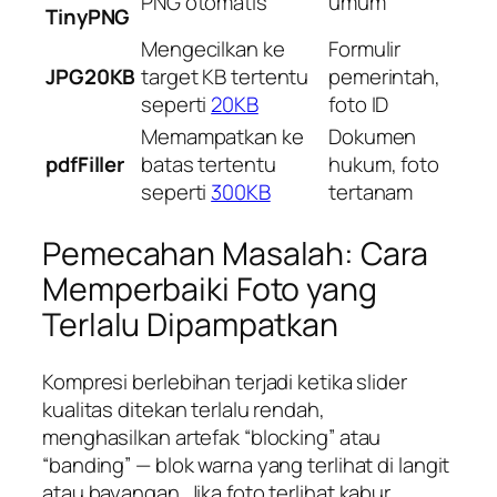
PNG otomatis
umum
TinyPNG
Mengecilkan ke
Formulir
JPG20KB
target KB tertentu
pemerintah,
seperti
20KB
foto ID
Memampatkan ke
Dokumen
pdfFiller
batas tertentu
hukum, foto
seperti
300KB
tertanam
Pemecahan Masalah: Cara
Memperbaiki Foto yang
Terlalu Dipampatkan
Kompresi berlebihan terjadi ketika slider
kualitas ditekan terlalu rendah,
menghasilkan artefak “blocking” atau
“banding” — blok warna yang terlihat di langit
atau bayangan. Jika foto terlihat kabur,