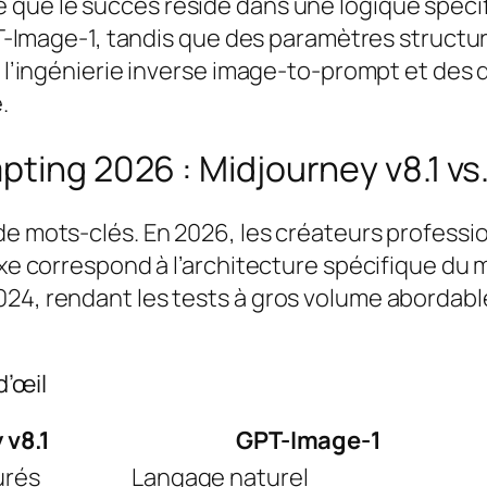
e que le succès réside dans une logique spéci
 GPT-Image-1, tandis que des paramètres struct
ez l’ingénierie inverse image-to-prompt et de
.
ting 2026 : Midjourney v8.1 vs.
de mots-clés. En 2026, les créateurs professio
taxe correspond à l’architecture spécifique du
024, rendant les tests à gros volume abordabl
’œil
 v8.1
GPT-Image-1
urés
Langage naturel