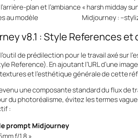
 l’arrière-plan et l’ambiance
« harsh midday sun
es au modèle
Midjourney : –styli
ey v8.1 : Style References et
 l’outil de prédilection pour le travail axé sur 
yle Reference). En ajoutant l’URL d’une image
es textures et l’esthétique générale de cette r
evenu une composante standard du flux de tra
our du photoréalisme, évitez les termes vagues
if :
 de prompt Midjourney
5mm f/1.8 »