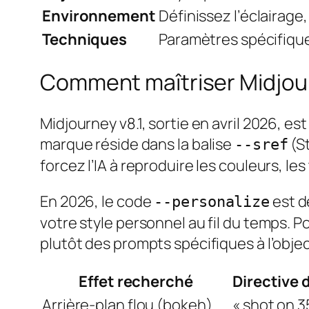
Environnement
Définissez l’éclairage,
Techniques
Paramètres spécifiqu
Comment maîtriser Midjourn
Midjourney v8.1, sortie en avril 2026, est
marque réside dans la balise
(St
--sref
forcez l’IA à reproduire les couleurs, l
En 2026, le code
est d
--personalize
votre style personnel au fil du temps. P
plutôt des prompts spécifiques à l’object
Effet recherché
Directive
Arrière-plan flou (bokeh)
« shot on 3