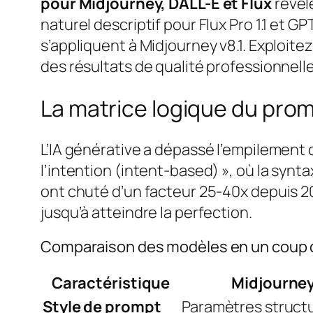
pour Midjourney, DALL-E et Flux
révèl
naturel descriptif pour Flux Pro 1.1 et
s’appliquent à Midjourney v8.1. Exploit
des résultats de qualité professionnelle
La matrice logique du promp
L’IA générative a dépassé l’empilement 
l’intention (intent-based) », où la syn
ont chuté d’un facteur 25-40x depuis 2
jusqu’à atteindre la perfection.
Comparaison des modèles en un coup d
Caractéristique
Midjourney
Style de prompt
Paramètres struct