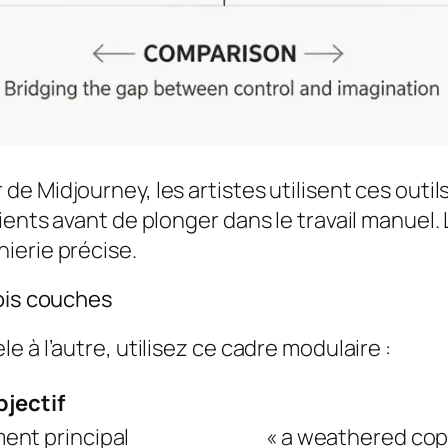
 de Midjourney, les artistes utilisent ces outi
ents avant de plonger dans le travail manuel. L’
ierie précise.
rois couches
 à l’autre, utilisez ce cadre modulaire :
bjectif
ment principal
« a weathered copp