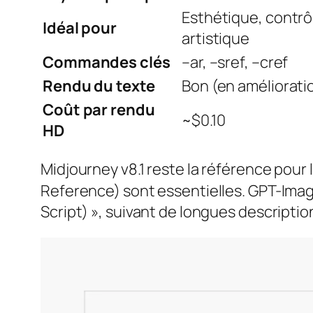
Esthétique, contrô
Idéal pour
artistique
Commandes clés
–ar, –sref, –cref
Rendu du texte
Bon (en améliorati
Coût par rendu
~$0.10
HD
Midjourney v8.1 reste la référence pou
Reference) sont essentielles. GPT-Image-
Script) », suivant de longues descripti