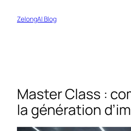
Aller
au
ZelongAI Blog
contenu
Master Class : co
la génération d’i