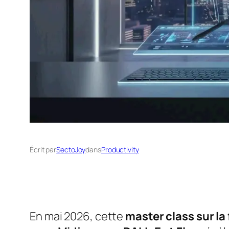
Écrit par
SectoJoy
dans
Productivity
En mai 2026, cette
master class sur l