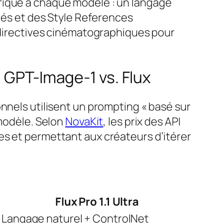
fique à chaque modèle : un langage
urés et des Style References
s directives cinématographiques pour
 GPT-Image-1 vs. Flux
nnels utilisent un prompting « basé sur
 modèle. Selon
NovaKit
, les prix des API
es et permettant aux créateurs d’itérer
Flux Pro 1.1 Ultra
Langage naturel + ControlNet