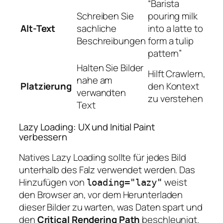
“Barista
Schreiben Sie
pouring milk
Alt-Text
sachliche
into a latte to
Beschreibungen
form a tulip
pattern”
Halten Sie Bilder
Hilft Crawlern,
nahe am
Platzierung
den Kontext
verwandten
zu verstehen
Text
Lazy Loading: UX und Initial Paint
verbessern
Natives Lazy Loading sollte für jedes Bild
unterhalb des Falz verwendet werden. Das
Hinzufügen von
weist
loading="lazy"
den Browser an, vor dem Herunterladen
dieser Bilder zu warten, was Daten spart und
den
Critical Rendering Path
beschleunigt.