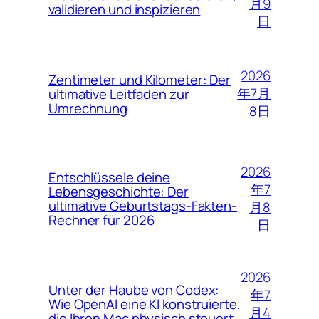
月9
validieren und inspizieren
日
2026
Zentimeter und Kilometer: Der
年7月
ultimative Leitfaden zur
Umrechnung
8日
2026
Entschlüssele deine
年7
Lebensgeschichte: Der
ultimative Geburtstags-Fakten-
月8
Rechner für 2026
日
2026
Unter der Haube von Codex:
年7
Wie OpenAI eine KI konstruierte,
月4
die Ihren Mac physisch steuert