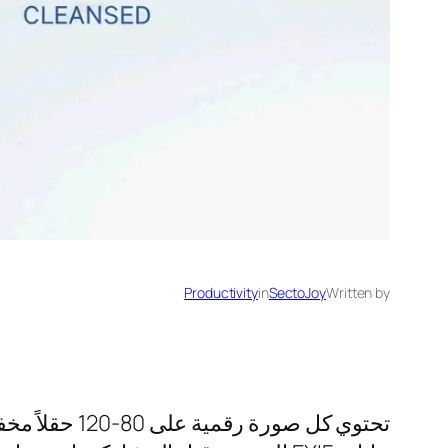
Productivity
in
SectoJoy
Written by