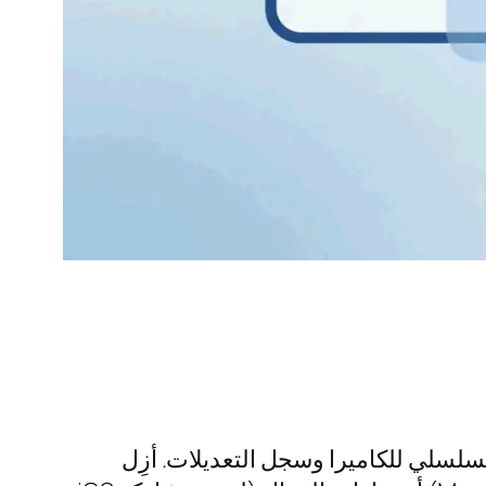
120 حقلاً مخفياً للبيانات الوصفية، تشمل إحداثيات GPS والرقم التسلسلي للكاميرا وسجل التعديلات. أزِل