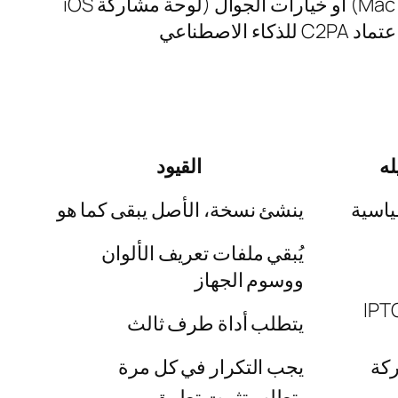
بيانات EXIF الوصفية قبل المشاركة باستخدام أدوات النظام المدمجة (خصائص Windows ومعاينة Mac) أو خيارات الجوال (لوحة مشاركة iOS
وScrambled Exif للأندرويد) أو أدوات الدفعات (ExifTool). في عام 2026، يجب أيضاً إزالة بيانات اعتماد C2PA للذكاء الاصطناعي
له
القيود
ينشئ نسخة، الأصل يبقى كما هو
يُبقي ملفات تعريف الألوان
ووسوم الجهاز
 EXIF وXMP وIPTC
يتطلب أداة طرف ثالث
يجب التكرار في كل مرة
يتطلب تثبيت تطبيق