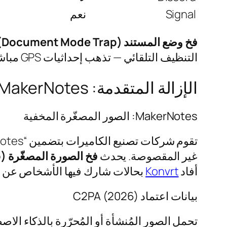
Signal
نعم
فخ وضع المستند (Document Mode Trap):
التنظيف التلقائي — تذهب إحداثيات GPS مباشرة إلى المستلم.
الإزالة المتقدمة: MakerNotes وC2PA
MakerNotes: الصور المصغّرة المخفية
غير المقصوصة. يحدث
فخ الصورة المصغّرة (Thumbnail Trap)
أفاد
Konvrt
بحالات شارك فيها الأشخاص عن غير
بيانات اعتماد C2PA (2026)
تحمل الصور المُنشأة أو المُحرّرة بالذكاء الا