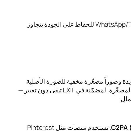
إرسال الصور على شكل “مستندات” في WhatsApp/Telegram للحفاظ على الجودة يتجاوز
تضمن معرّفات أجهزة فريدة وصوراً مصغّرة مخفية للصورة الأصلية
عندما تقص صورة لكن الصورة المصغّرة المضمّنة في EXIF تبقى دون تغيير —
مال.
. تستخدم منصات مثل Pinterest