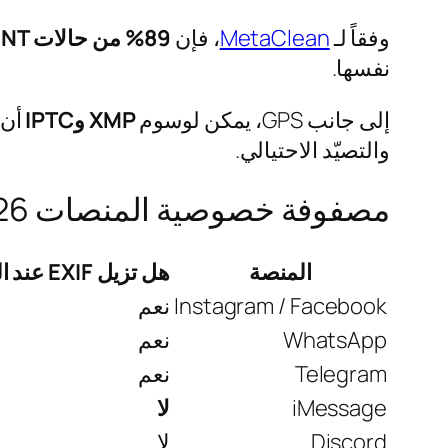
وفقاً لـ
MetaClean
، فإن
89% من حالات OSINT الموثقة
نفسها.
إلى جانب GPS، يمكن لوسوم
XMP وIPTC
أن 
والتصيّد الاحتيالي.
مصفوفة خصوصية المنصات 2026
المنصة
هل تزيل EXIF عند الرفع؟
Instagram / Facebook
نعم
WhatsApp
نعم
Telegram
نعم
iMessage
لا
Discord
لا