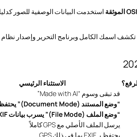
استخدمت البيانات الوصفية للصور كدلي
تكشف اسمك الكامل وبرنامج التحرير وإصدار نظام ا
الاستثناء الرئيسي
قد تبقى وسوم “Made with AI”
“وضع المستند (Document Mode)” يحتفظ بكل البيانات
“وضع الملف (File Mode)” يسرب بيانات EXIF كاملة
يرسل الملف الأصلي مع GPS كاملاً
يحتفظ بـ EXIF بما في ذلك GPS