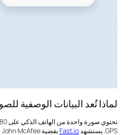
لماذا تُعد البيانات الوصفية للصور 
GPS. يستشهد
Fast.io
بقضية John McAfee في عام 2012 — حيث تسرب موقع Guatemala عندما نشر Vice صورة لا تزال تحمل بيانات GPS.