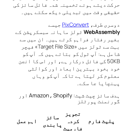
ت دیتے ہوئے تخمینہ شدہ فائل سائز کی
قی وقت میں تبدیلی دیکھ سکتے ہیں۔
ری طرف،
PixConvert
جیسے
WebAssem
ٹولز ماہانہ سبسکرپشن کے
ر رفتار فراہم کرتے ہیں۔ ان میں سے
بہت سے ٹولز میں «Target File Size» فیچر
ل ہے: آپ ٹول کو بتاتے ہیں کہ آپ کو
50KB کی فائل درکار ہے، اور اس کا انجن
 بخود بہترین ابعاد اور کوالٹی
وم کر لیتا ہے تاکہ آپ کو وہاں
چایا جا سکے۔
ہدف سائز چیٹ شیٹ: Amazon، Shopify اور
نمنٹ پورٹلز
تجویز
سائز
لیٹ فارم
کردہ
اہم عمل
پابندی
فارمیٹ