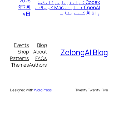
2026
Codex کی انٹرنل میکانکس:
年7月
OpenAI نے اپنے Mac کو چلانے
والا AI کیسے بنایا
4日
Events
Blog
ZelongAI Bl
Shop
About
Patterns
FAQs
Themes
Authors
Designed with
WordPress
Twenty Twenty-