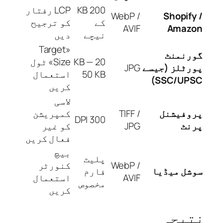
200 KB
LCP رفتار
WebP /
Shopif
کے
کو ترجیح
AVIF
Amaz
نیچے
دیں
«Target
رنمنٹ
20 KB —
Size» ٹول
رٹلز (جیسے
JPG
50 KB
استعمال
SSC/UPS
کریں
لاسی
وفیشنل
TIFF /
کمپریشن
300 DPI
نٹ
JPG
کو غیر
فعال کریں
بیچ
پلیٹ
WebP /
کنورٹر
شل میڈیا
فارم
AVIF
استعمال
مخصوص
کریں
یجہ