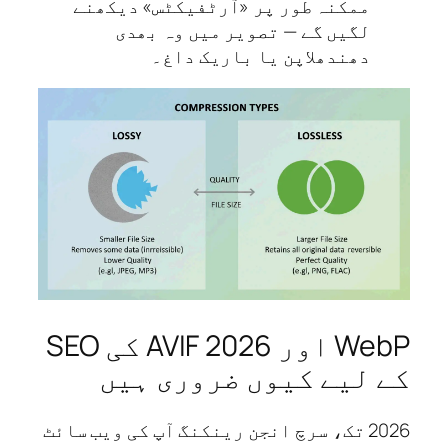
ممکنہ طور پر «آرٹفیکٹس» دیکھنے
لگیں گے — تصویر میں وہ بھدی
دھندھلاپن یا باریک داغ۔
WebP اور AVIF 2026 کی SEO
 لیے کیوں ضروری ہیں
2026 تک، سرچ انجن رینکنگ آپ کی ویب سائٹ