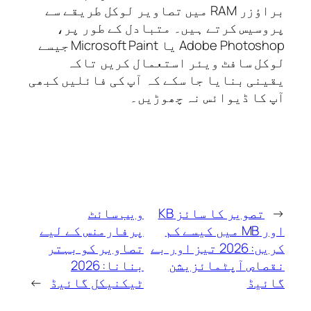
براؤزر RAM میں تصاویر لوکل طریقے سے
سیس کرتے ہیں۔ متبادل کے طور پر،
Adobe Photoshop یا Microsoft Paint جیسے
ل سافٹ ویئر استعمال کریں تاکہ
نی بنایا جا سکے کہ آپ کی فائلیں کبھی
کا ڈیوائس نہ چھوڑیں۔
تصویر کا سائز KB
ویب سائٹ
اور MB میں کیسے کم
پرفارمنس کے لیے
کریں: 2026 تیز اور بے
تصاویر کو بہتر
اص آپٹمائزیشن
بنانا: 2026
یڈ
ٹیکنیکل گائیڈ
→