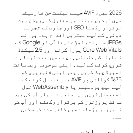
2026 میں، AVIF جیسے نیکست جن فارمیٹس
 تبدیل ہونا اور معقول کمپریشن ریٹ
برقرار رکھنا SEO اور صارف کے تجربے
وں کے لیے بہترین اقدام ہے۔ پرانے
JPEGs سے ہاتھ کھڑے لینا آپ کو Google کے
Core Web Vitals پورا کرنے اور 2.5 سیکنڈ
لوڈنگ ہدف تک پہنچنے میں مدد کرتا ہے۔
ع کرنے کے لیے، اپنی موجودہ ویب سائٹ
یڈ چیک کریں، پھر اپنی لائبریری کو
75% کوالٹی پر AVIF میں تبدیل کرنے کے
لیے بیچ پروسیسر یا WebAssembly ٹول
عمال کریں۔ یہ سادہ تبدیلی آپ کی ویب
ٹ پروزٹرز کو برقرار رکھنے اور آپ کی
رژنز بڑھانے میں کافی مدد کر سکتی
م سوالات