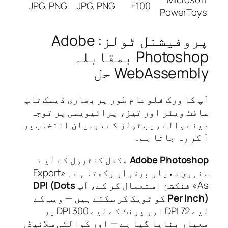
JPG, PNG
JPG, PNG
100+
PowerTo
پروفیشنل ٹولز: Adobe
Photoshop بمقابلہ
WebAssemb حل
کا ورک فلو عام طور پر بھاری ڈیسک ٹاپ
ٹ ویئر اور تیز، پرائیویسی پر توجہ
ے والے ویب ٹولز کے درمیان انتخاب پر
ر رہ جاتا ہے۔
Adobe Photos
مکمل کنٹرول کے لیے
سنہری معیار برقرار رکھتا ہے۔ «Export
DPI (Dots
Per In
کو ٹویک کر سکتے ہیں — ویب کے
لیے 72 DPI اور پرنٹ کے لیے 300 DPI پر
ار بنایا گیا ہے — اور کوالٹی سلائیڈر