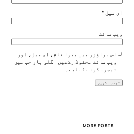
میل
*
‌ سائٹ
س براؤزر میں میرا نام، ای میل، اور
یب سائٹ محفوظ رکھیں اگلی بار جب میں
بصرہ کرنے کےلیے۔
MORE POSTS