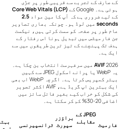
صارف کے تجربے سے قریبی طور پر جڑی
ہے۔ Google کے
Core Web Vitals (LCP)
لیے ضروری ہے کہ آپ کا مین مواد
2.5
seco
میں لوڈ ہو۔ چونکہ بھاری تصاویر
 طور پر صفحہ کو سست کرتی ہیں، نیکست
فارمیٹس میں تبدیل ہونا اس رفتار کے
 تک پہنچنے کے تیز ترین طریقوں میں سے
 ہے۔
AVIF
2026 میں سرفہرست انتخاب بن چکا ہے۔
یہ WebP یا پرانے اسکول JPEG سے کہیں
بہتر کمپریس کرتا ہے۔ اگرچہ WebP اب بھی
ایک بہترین اپ گریڈ ہے، AVIF اکثر تصویر
شکل کو خراب کیے بغیر فائل سائز میں
% کم کر سکتا ہے۔
JPEG کے
براؤزر
مقابلے
بہترین
رمیٹ
سپورٹ
ٹرانسپیرنسی
میں
استعمال