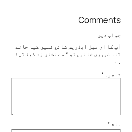
Commen
ب دیں
کا ای میل ایڈریس شائع نہیں کیا جائے
ضروری خانوں کو
*
سے نشان زد کیا گیا
صرہ
*
م
*