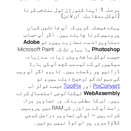
مرحلہ 1: اپنا کنورژن ٹول منتخب کرنا
کل بمقابلہ آن لائن)
ے فیصلہ کریں کہ آپ فائلیں کہاں
سیس کرنا چاہتے ہیں۔ اگر آپ حساس
اویزات سے نمٹ رہے ہیں، تو
Adobe
Photos
یا یہاں تک کہ Microsoft Paint
ے لوکل سافٹ ویئر زیادہ سے زیادہ
یورٹی کے لیے سب کچھ آپ کی ہارڈ
ئیو پر رکھتے ہیں۔ تاہم، اگر آپ ویب
سہولت کو ترجیح دیتے ہیں، تو
PixConv
اور
ToolPix
جیسے ٹولز اب
WebAssem
ٹیکنالوجی استعمال کرتے
۔ اس کا مطلب ہے کہ وہ تصاویر براہ
راست آپ کے براؤزر کی RAM میں پروسیس
ے ہیں — آپ کی تصاویر دراصل کبھی
ؤڈ سرور پر اپ لوڈ نہیں ہوتیں۔