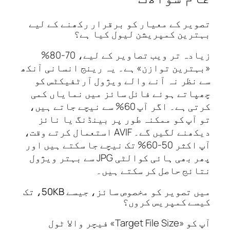
یر کے معیار کو برقرار رکھنے کے لیے
رین کمپریشن لیول کیا ہے؟
زیادہ تر ویب تصاویر کے لیے، 70-80%
ترین توازن» ہے۔ یہ رینج انسانی آنکھ
نظر نہ آنے والے ویژول آرٹفیکٹس کو
اتے ہوئے فائل سائز میں نمایاں کمی
کرتی ہے۔ اگر آپ 60% سے نیچے جاتے ہیں،
آپ کو ممکنہ طور پر بینڈنگ یا نائز
دیکھنے لگیں گے۔ AVIF استعمال کرتے وقت،
آپ اکثر 50-60% تک نیچے جا سکتے ہیں اور
پھر بھی ہائی کوالٹی JPG سے بہتر ویژول
ئج حاصل کر سکتے ہیں۔
میں تصویر کو مخصوص سائز، جیسے 50KB، تک
ے کمپریس کروں؟
آپ کو «Target File Size» فیچر والا ٹول