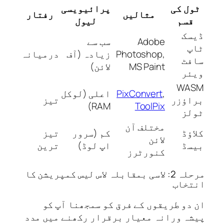
ل کی
پرائیویسی
مثالیں
رفتار
قسم
لیول
سک
Adobe
سب سے
پ
Photoshop,
زیادہ (آف
درمیانہ
فٹ
MS Paint
لائن)
ئر
WA
,
PixConvert
اعلی (لوکل
اؤزر
تیز
RAM)
ToolPix
لز
مختلف آن
ؤڈ
کم (سرور
تیز
لائن
سڈ
اپ لوڈ)
ترین
کنورٹرز
مرحلہ 2: لاسی بمقابلہ لاس لیس کمپریشن کا
خاب
دو طریقوں کے فرق کو سمجھنا آپ کو
ہ ورانہ معیار برقرار رکھنے میں مدد