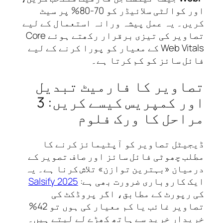
اور کوالٹی سلائیڈر کو 70-80% پر سیٹ
ں۔ یہ عمل پیشہ ورانہ استعمال کے لیے
تصاویر کی تیزی برقرار رکھتے ہوئے Core
Web Vitals کے معیار کو پورا کرنے کے لیے
ل سائز کو کم کرتا ہے۔
اویر کا فارمیٹ تبدیل
اور کمپریس کیسے کریں: 3
احل کا ورک فلوم
یٹل تصاویر کو آپٹیمائز کرنے کا
ب چھوٹی فائل سائز اور صاف تصویر کے
یان «بہترین توازن» تلاش کرنا ہے۔ یہ
 کاروباری ضرورت بھی ہے:
Salsify 2025
رپورٹ کے مطابق، اگر پروڈکٹ کی
تصاویر غائب یا کم معیار کی ہوں تو 42%
دار خرید سے ہاتھ کھڑے لے لیتے ہیں۔