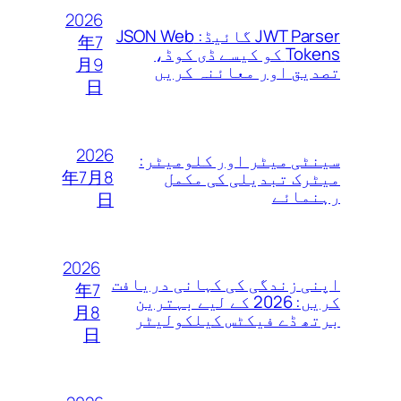
2026
JWT Parser گائیڈ: JSON Web
年7
Tokens کو کیسے ڈی کوڈ،
月9
تصدیق اور معائنہ کریں
日
2026
سینٹی میٹر اور کلومیٹر:
年7月8
میٹرک تبدیلی کی مکمل
رہنمائے
日
2026
اپنی زندگی کی کہانی دریافت
年7
کریں: 2026 کے لیے بہترین
月8
برتھ ڈے فیکٹس کیلکولیٹر
日