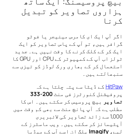
چ پروسیسنگ: ایک ساتھ
اروں تصاویر کو تبدیل
نا
 آپ ایک ای کامرس مینیجر یا فوٹو
فر ہیں، تو آپ کے پاس تصاویر کو ایک
 کر کے کلک کرنے کا وقت نہیں ہے۔ جدید
ٹولز اب آپ کے کمپیوٹر کے CPU اور GPU کا
عمال کر کے بھاری ورک لوڈز کو تیزی سے
ھالتے ہیں۔
Hit
کے ڈیٹا سے پتہ چلتا ہے کہ
فیشنل کنورٹرز فی منٹ
200-333
ویر
بیچ پروسیس کر سکتے ہیں۔ اس کا
ب ہے کہ آپ پانچ منٹ سے بھی کم وقت میں
1,000 سے زائد تصاویر کی لائبریری
یمائز کر سکتے ہیں۔ ویب ماسٹرز کے
ے،
Imagify
پلگ ان اسے آپ کے میڈیا