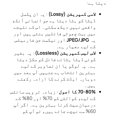
ا ہے:
لاسی کمپریشن (Lossy)
: یہ ان پکسل
ڈیٹا کو ہٹا دیتا ہے جو انسانی آنکھ
واقعی نہیں دیکھ سکتی۔ اس کے نتیجے
میں بہت چھوٹی فائلیں بنتی ہیں اور
یہ
JPEG/JPG
اور نیکست جن فارمیٹس
کے لیے معیار ہے۔
لاس لیس کمپریشن (Lossless)
: یہ بغیر
کوئی ڈیٹا ہٹائے فائل کو سکڑ دیتا
ہے۔ یہ لوگو یا ان تصاویر کے لیے
بہترین انتخاب ہے جنہیں آپ بعد میں
دوبارہ ایڈٹ کرنے کا ارادہ رکھتے
ہیں۔
70-80% کا اصول
: زیادہ تر ویب سائٹس
کے لیے، کوالٹی کو 70% اور 80% کے
درمیان سیٹ کرنا بہترین ہے۔ اگر آپ
60% سے نیچے جاتے ہیں، تو آپ کو