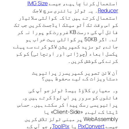
عمال کرنا چاہیے، جیسے
IMG Size
Redu
۔ یہ ٹولز بائنری سرچ لاجک
عمال کرتے ہیں تاکہ کوالٹی سلائیڈر
اس وقت تک آٹو میٹک ایڈجسٹ کریں جب تک
فائل آپ کی درست KB ضرورت کو پورا نہ کر
لے۔ اگر 50KB پر کوالٹی بہت خراب ہو
ے، تو مزید کمپریشن لاگو کرنے سے پہلے
ل ابعاد (چوڑائی اور اونچائی) کو کم
ے کی کوشش کریں۔
لائن تصویر کمپریسرز پرائیویٹ
اویزات کے لیے محفوظ ہیں؟
معیاری کلاؤڈ بیسڈ ٹولز جو آپ کی
لوں کو سرور پر اپ لوڈ کرتے ہیں وہ
ئیویسی رسک پیدا کر سکتے ہیں۔ حساس
ڈیٹا کے لیے، «Client-Side» یا
WebAssembly پر مبنی ٹولز تلاش کریں
سے
PixConvert
یا
ToolPix
، جو آپ کے