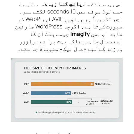
ویب سائٹ سے
پانچ گنا زیادہ
ہوتی ہے
جسے لوڈ ہونے میں 10 seconds لگتے ہیں۔
آج، تقریباً ہر براؤزر AVIF اور WebP کو
سپورٹ کرتا ہے، اگرچہ WordPress صارفین
د اب بھی
Imagify
جیسے پلگ ان کا
عمال چاہیں تاکہ بہت پرانے براؤزر
نز کے لیے «فال بیک» سنبھالا جا سکے۔