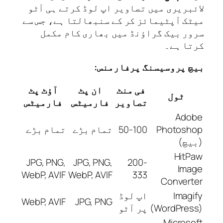
بریری میں تصاویر اپ لوڈ کرتے ہی آٹو
ک آپٹیمائز کر کے سنبھالتا ہے، جس سے
ر بیک گراؤنڈ میں بھاری کام مکمل
ا ہے۔
 پروسیسنگ پرفارمنس:
فی منٹ
ان پٹ
آؤٹ پٹ
ٹول
تصاویر
فارمیٹس
فارمیٹس
Ado
Photosh
50-100
تمام بڑے
تمام بڑے
چ)
Hit
JPG, PNG,
JPG, PNG,
200-
Ima
WebP, AVIF
WebP, AVIF
333
Conver
Imag
اپ لوڈ
WebP, AVIF
JPG, PNG
(WordPre
پر آٹو
Micros