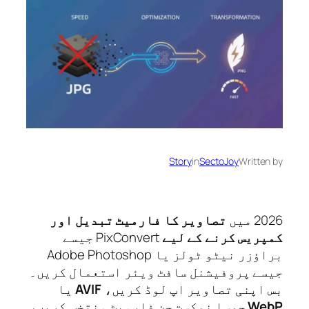
Story
in
SectoJoy
Writte
میں
تصاویر کا فارمیٹ تبدیل اور
ریس کرنے کے لیے
PixConvert جیسے
براؤزر نیٹو ٹولز یا Adobe Photoshop
ے پروفیشنل سافٹ ویئر استعمال کریں۔
اپنی تصاویر اپ لوڈ کریں،
AVIF
یا
We
جیسا نیکست جن فارمیٹ منتخب کریں،