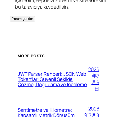
için adım, e-posta adresim ve site adresim
bu tarayıcıya kaydedilsin.
MORE POSTS
2026
JWT Parser Rehberi: JSON Web
年7
Token’ları Güvenli Şekilde
月9
Çözme, Doğrulama ve İnceleme
日
2026
Santimetre ve Kilometre:
年7月8
Kapsamlı Metrik Dönüşüm