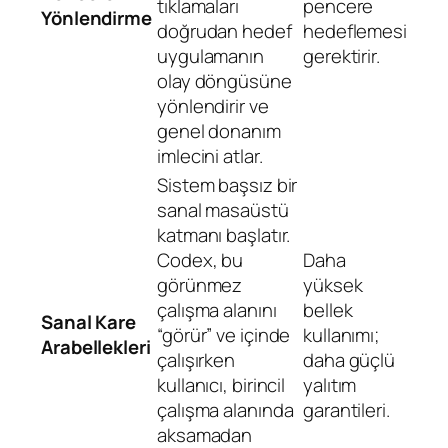
tıklamaları
pencere
Yönlendirme
doğrudan hedef
hedeflemesi
uygulamanın
gerektirir.
olay döngüsüne
yönlendirir ve
genel donanım
imlecini atlar.
Sistem başsız bir
sanal masaüstü
katmanı başlatır.
Codex, bu
Daha
görünmez
yüksek
çalışma alanını
bellek
Sanal Kare
“görür” ve içinde
kullanımı;
Arabellekleri
çalışırken
daha güçlü
kullanıcı, birincil
yalıtım
çalışma alanında
garantileri.
aksamadan