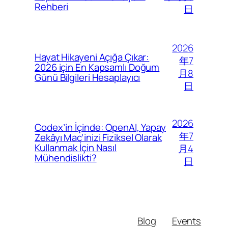
Rehberi
日
2026
Hayat Hikayeni Açığa Çıkar:
年7
2026 için En Kapsamlı Doğum
月8
Günü Bilgileri Hesaplayıcı
日
2026
Codex’in İçinde: OpenAI, Yapay
年7
Zekâyı Mac’inizi Fiziksel Olarak
Kullanmak İçin Nasıl
月4
Mühendislikti?
日
Blog
Events