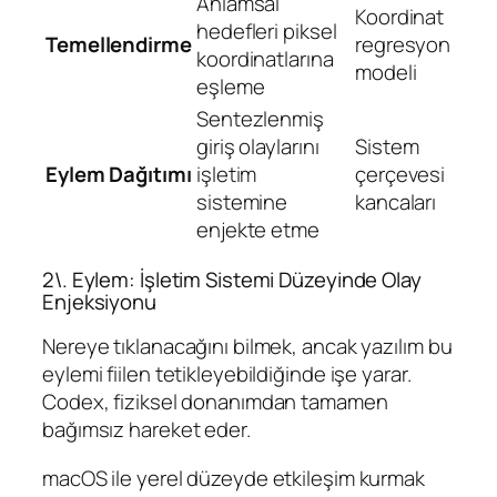
Anlamsal
Koordinat
hedefleri piksel
Temellendirme
regresyon
koordinatlarına
modeli
eşleme
Sentezlenmiş
giriş olaylarını
Sistem
Eylem Dağıtımı
işletim
çerçevesi
sistemine
kancaları
enjekte etme
2\. Eylem: İşletim Sistemi Düzeyinde Olay
Enjeksiyonu
Nereye tıklanacağını bilmek, ancak yazılım bu
eylemi fiilen tetikleyebildiğinde işe yarar.
Codex, fiziksel donanımdan tamamen
bağımsız hareket eder.
macOS ile yerel düzeyde etkileşim kurmak