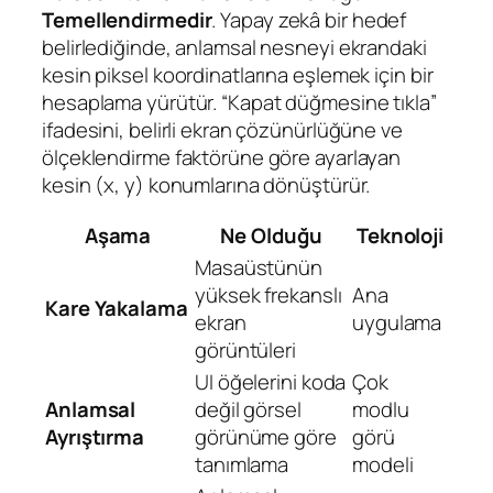
Temellendirmedir
. Yapay zekâ bir hedef
belirlediğinde, anlamsal nesneyi ekrandaki
kesin piksel koordinatlarına eşlemek için bir
hesaplama yürütür. “Kapat düğmesine tıkla”
ifadesini, belirli ekran çözünürlüğüne ve
ölçeklendirme faktörüne göre ayarlayan
kesin (x, y) konumlarına dönüştürür.
Aşama
Ne Olduğu
Teknoloji
Masaüstünün
yüksek frekanslı
Ana
Kare Yakalama
ekran
uygulama
görüntüleri
UI öğelerini koda
Çok
Anlamsal
değil görsel
modlu
Ayrıştırma
görünüme göre
görü
tanımlama
modeli