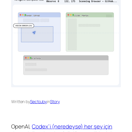
Written by
SectoJoy
in
Story
OpenAI,
Codex’i (neredeyse) her şey için