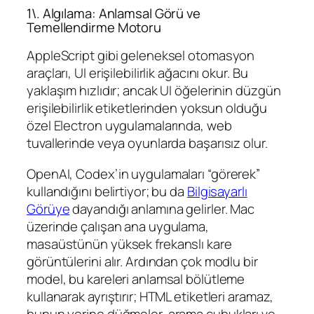
1\. Algılama: Anlamsal Görü ve
Temellendirme Motoru
AppleScript gibi geleneksel otomasyon
araçları, UI erişilebilirlik ağacını okur. Bu
yaklaşım hızlıdır; ancak UI öğelerinin düzgün
erişilebilirlik etiketlerinden yoksun olduğu
özel Electron uygulamalarında, web
tuvallerinde veya oyunlarda başarısız olur.
OpenAI, Codex’in uygulamaları “görerek”
kullandığını belirtiyor; bu da
Bilgisayarlı
Görüye
dayandığı anlamına gelirler. Mac
üzerinde çalışan ana uygulama,
masaüstünün yüksek frekanslı kare
görüntülerini alır. Ardından çok modlu bir
model, bu kareleri anlamsal bölütleme
kullanarak ayrıştırır; HTML etiketleri aramaz,
bunun yerine düğmeler, arama çubukları ve