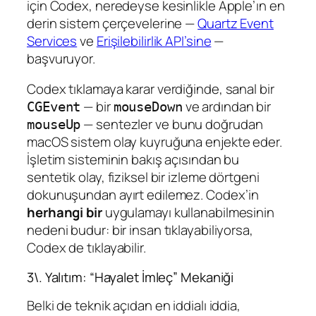
için Codex, neredeyse kesinlikle Apple’ın en
derin sistem çerçevelerine —
Quartz Event
Services
ve
Erişilebilirlik API’sine
—
başvuruyor.
Codex tıklamaya karar verdiğinde, sanal bir
— bir
ve ardından bir
CGEvent
mouseDown
— sentezler ve bunu doğrudan
mouseUp
macOS sistem olay kuyruğuna enjekte eder.
İşletim sisteminin bakış açısından bu
sentetik olay, fiziksel bir izleme dörtgeni
dokunuşundan ayırt edilemez. Codex’in
herhangi bir
uygulamayı kullanabilmesinin
nedeni budur: bir insan tıklayabiliyorsa,
Codex de tıklayabilir.
3\. Yalıtım: “Hayalet İmleç” Mekaniği
Belki de teknik açıdan en iddialı iddia,