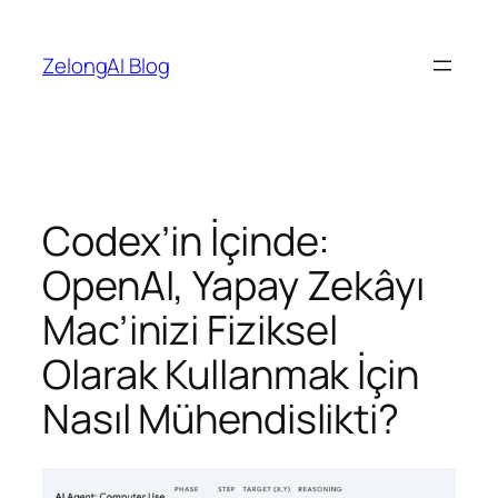
İçeriğe
geç
ZelongAI Blog
Codex’in İçinde:
OpenAI, Yapay Zekâyı
Mac’inizi Fiziksel
Olarak Kullanmak İçin
Nasıl Mühendislikti?