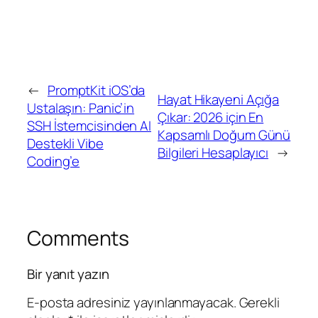
←
PromptKit iOS’da
Hayat Hikayeni Açığa
Ustalaşın: Panic’in
Çıkar: 2026 için En
SSH İstemcisinden AI
Kapsamlı Doğum Günü
Destekli Vibe
Bilgileri Hesaplayıcı
→
Coding’e
Comments
Bir yanıt yazın
E-posta adresiniz yayınlanmayacak.
Gerekli