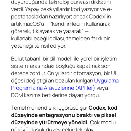
duyurduğunda teknoloji dünyası dikkatini
verdi. Yapay zekâ yıllardır kod yazıyor ve e-
posta taslakları hazırlıyor; ancak Codex’in
artık macOS’u — “kendi imlecini kullanarak
görerek, tıklayarak ve yazarak” —
kullanabileceği iddiası, temelden farklı bir
yeteneği temsil ediyor.
Bulut tabanlı bir dil modeli ile yerel bir işletim
sistemi arasındaki boşluğu kapatmak son
derece zordur. On yıllardır otomasyon, bir UI
öğesi değiştiği an bozulan kırılgan
Uygulama
Programlama Arayüzlerine (API’ler)
veya
DOM kazıma betiklerine dayanıyordu.
Temel mühendislik içgörüsü şu:
Codex, kod
düzeyinde entegrasyonu bıraktı ve piksel
düzeyinde yürütmeye yöneldi.
Çok modlu
görüyü düşük düzey çekirdek olay