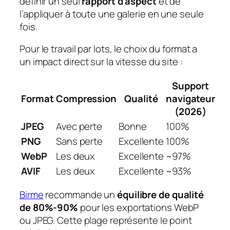
définir un seul
rapport d’aspect
et de
l’appliquer à toute une galerie en une seule
fois.
Pour le travail par lots, le choix du format a
un impact direct sur la vitesse du site :
Support
Format
Compression
Qualité
navigateur
(2026)
JPEG
Avec perte
Bonne
100%
PNG
Sans perte
Excellente
100%
WebP
Les deux
Excellente
~97%
AVIF
Les deux
Excellente
~93%
Birme
recommande un
équilibre de qualité
de 80%-90%
pour les exportations WebP
ou JPEG. Cette plage représente le point